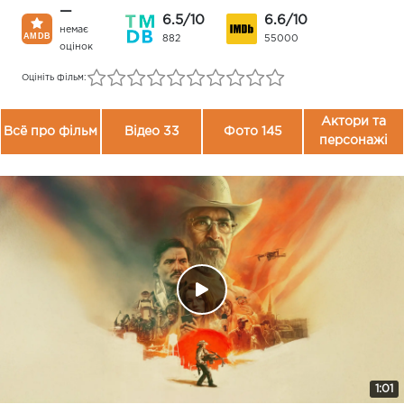
—
6.5/10
6.6/10
немає
882
55000
оцінок
Оцініть фільм:
Актори та
Всё про фільм
Відео 33
Фото 145
персонажі
1:01