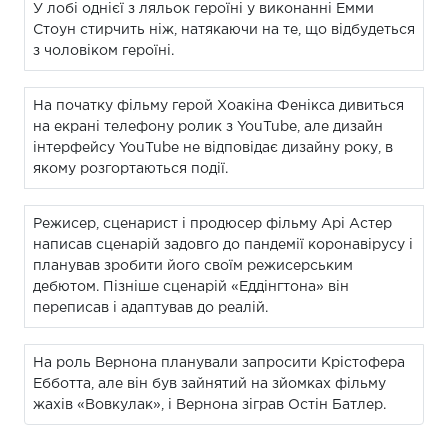
У лобі однієї з ляльок героїні у виконанні Емми
Стоун стирчить ніж, натякаючи на те, що відбудеться
з чоловіком героїні.
На початку фільму герой Хоакіна Фенікса дивиться
на екрані телефону ролик з YouTube, але дизайн
інтерфейсу YouTube не відповідає дизайну року, в
якому розгортаються події.
Режисер, сценарист і продюсер фільму Арі Астер
написав сценарій задовго до пандемії коронавірусу і
планував зробити його своїм режисерським
дебютом. Пізніше сценарій «Еддінгтона» він
переписав і адаптував до реалій.
На роль Вернона планували запросити Крістофера
Ебботта, але він був зайнятий на зйомках фільму
жахів «Вовкулак», і Вернона зіграв Остін Батлер.