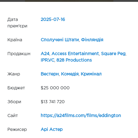
Дата
2025
-
07
-
16
прем'єри
Країна
Сполучені Штати
,
Фінляндія
Продакшн
A24
,
Access Entertainment
,
Square Peg
,
IPR.VC
,
828 Productions
Жанр
Вестерн
,
Комедія
,
Кримінал
Бюджет
$25 000 000
Збори
$13 741 720
Сайт
https://a24films.com/films/eddington
Режисер
Арі Астер