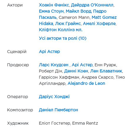
Актори
Хоакін Фенікс
,
Дейрдра О'Коннелл
,
Емма Стоун
,
Майкл Ворд
,
Педро
Паскаль
, Cameron Mann,
Matt Gomez
Hidaka
,
Люк Граймс
,
Амелі Хоферле
,
Кліфтон Коллінз мл.
Усі актори та ролі (10)
Сценарій
Арі Астер
Продюсер
Ларс Кнудсен
,
Арі Астер
, Енн Руарк,
Роберт Дін,
Денні Коен
,
Лен Блаватник
,
Гаррісон Хаффман, Андреа Скарсо, Тімо
Аргілландер,
Alejandro de Leon
Оператор
Даріус Хонджі
Композитор
Деніел Пембертон
Художник
Еліот Гостетер, Emma Rentz