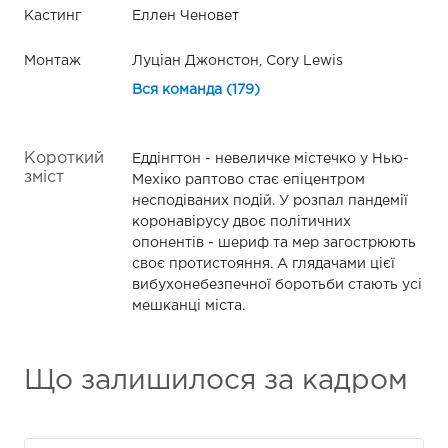
Кастинг
Еллен Ченовет
Монтаж
Луціан Джонстон, Cory Lewis
Вся команда (179)
Короткий
Еддінгтон - невеличке містечко у Нью-
зміст
Мехіко раптово стає епіцентром
несподіваних подій. У розпал пандемії
коронавірусу двоє політичних
опонентів - шериф та мер загострюють
своє протистояння. А глядачами цієї
вибухонебезпечної боротьби стають усі
мешканці міста.
Що залишилося за кадром