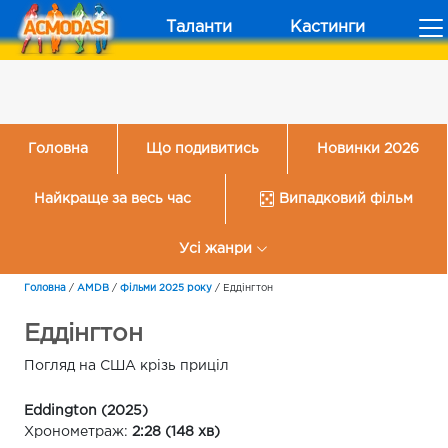
Таланти
Кастинги
Головна
Що подивитись
Новинки 2026
Найкраще за весь час
Випадковий фільм
Усі жанри
Головна
/
AMDB
/
Фільми 2025 року
/
Еддінгтон
Еддінгтон
Погляд на США крізь приціл
Eddington (2025)
Хронометраж:
2:28 (148 хв)