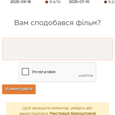
2025-09-18
8.4/10
2025-07-10
8.2
Вам сподобався фільм?
Щоб залишити коментар, увійдіть або
зареєструйтеся.
Реєстрація безкоштовна!