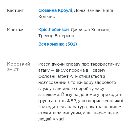
Кастинг
Сюзанна Кроулі
, Деніз Чаміан, Біллі
Хопкінс
Монтаж
Кріс Лебензон
, Джейсон Хелманн,
Тревор Ватерсон
Вся команда (302)
Короткий
Розслідуючи справу про терористичну
зміст
атаку — вибух порома в Новому
Орлеані, агент ATF стикається з
нез’ясовними з точки зору здорового
глузду і лінійного перебігу часу
загадками. Йому на допомогу приходить
група агентів ФБР, у розпорядженні якої
знаходиться апаратура, здатна не лише
стежити за минулим, але і переміщати
людей у часі…