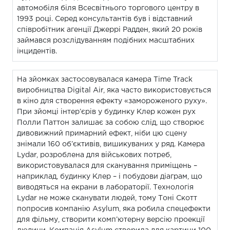
автомобіля біля Всесвітнього торгового центру в
1993 році. Серед консультантів був і відставний
співробітник агенції Джеррі Радден, який 20 років
займався розслідуванням подібних масштабних
інцидентів.
На зйомках застосовувалася камера Time Track
виробництва Digital Air, яка часто використовується
в кіно для створення ефекту «замороженого руху».
При зйомці інтер’єрів у будинку Клер кожен рух
Полли Паттон залишає за собою слід, що створює
дивовижний примарний ефект, ніби цю сцену
знімали 160 об’єктивів, вишикуваних у ряд. Камера
Lydar, розроблена для військових потреб,
використовувалася для сканування приміщень –
наприклад, будинку Клер – і побудови діаграм, що
виводяться на екрани в лабораторії. Технологія
Lydar не може сканувати людей, тому Тоні Скотт
попросив компанію Asylum, яка робила спецефекти
для фільму, створити комп’ютерну версію проекції