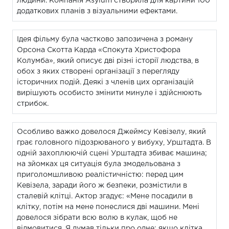
людини. Компанія Asylum створила для картини 100
додаткових планів з візуальними ефектами.
Ідея фільму була частково запозичена з роману
Орсона Скотта Карда «Спокута Христофора
Колумба», який описує дві різні історії людства, в
обох з яких створені організації з перегляду
історичних подій. Деякі з членів цих організацій
вирішують особисто змінити минуле і здійснюють
стрибок.
Особливо важко довелося Джеймсу Кевізелу, який
грає головного підозрюваного у вибуху, Урштадта. В
одній захоплюючій сцені Урштадта збиває машина;
на зйомках ця ситуація була змодельована з
приголомшливою реалістичністю: перед цим
Кевізела, заради його ж безпеки, розмістили в
сталевій клітці. Актор згадує: «Мене посадили в
клітку, потім на мене понеслися дві машини. Мені
довелося зібрати всю волю в кулак, щоб не
відмовитися. Я думав тільки про одне: якщо клітка