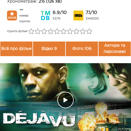
Хронометраж:
2:6 (126 хв)
—
6.9/10
7.1/10
немає
5375
344000
оцінок
Оцініть фільм:
Актори та
Всё про фільм
Відео 9
Фото 106
персонажі