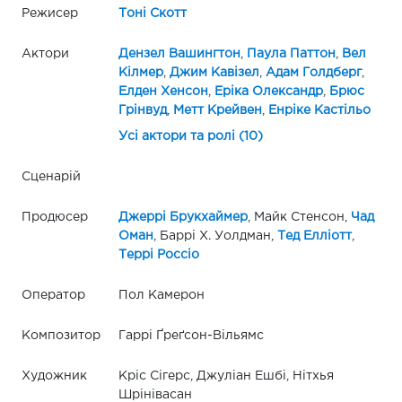
Режисер
Тоні Скотт
Актори
Дензел Вашингтон
,
Паула Паттон
,
Вел
Кілмер
,
Джим Кавізел
,
Адам Голдберг
,
Елден Хенсон
,
Еріка Олександр
,
Брюс
Грінвуд
,
Метт Крейвен
,
Енріке Кастільо
Усі актори та ролі (10)
Сценарій
Продюсер
Джеррі Брукхаймер
, Майк Стенсон,
Чад
Оман
, Баррі Х. Уолдман,
Тед Елліотт
,
Террі Россіо
Оператор
Пол Камерон
Композитор
Гаррі Ґреґсон-Вільямс
Художник
Кріс Сігерс, Джуліан Ешбі, Нітхья
Шрінівасан