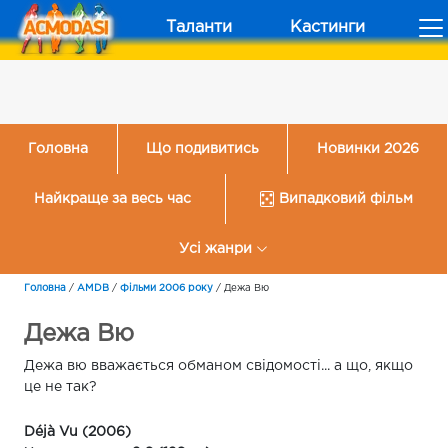
Таланти
Кастинги
Головна
Що подивитись
Новинки 2026
Найкраще за весь час
Випадковий фільм
Усі жанри
Головна
/
AMDB
/
Фільми 2006 року
/
Дежа Вю
Дежа Вю
Дежа вю вважається обманом свідомості... а що, якщо
це не так?
Déjà Vu (2006)