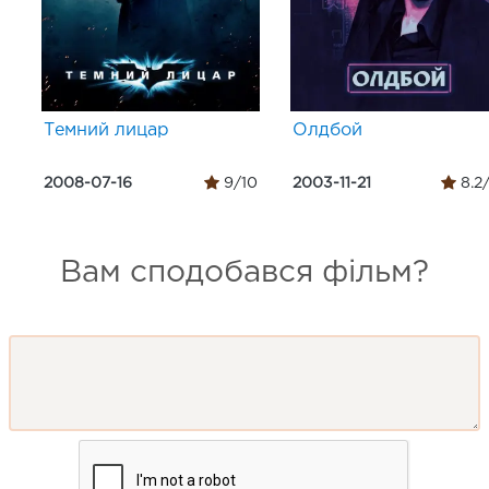
Темний лицар
Олдбой
2008-07-16
9/10
2003-11-21
8.2
Вам сподобався фільм?