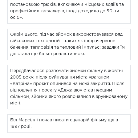
постановкою трюків, включаючи місцевих водіїв та
професійних каскадерів, іноді доходила до 50-ти
осіб».
Окрім цього, під час зйомок використовувався ряд
військових технологій – таких як інфрачервоне
бачення, тепловізія та тепловий імпульс; завдяки їм
дія стала ще більш реалістичною.
Передбачалося розпочати зйомки фільму в жовтні
2005 року; після руйнування міста ураганом
«Катріна» проєкт опинився на межі закриття. Після
відновлення проєкту «Дежа вю» став першим
фільмом, зйомки якого розпочалися в зруйнованому
місті.
Біл Марсіллі почав писати сценарій фільму ще в
1997 році.