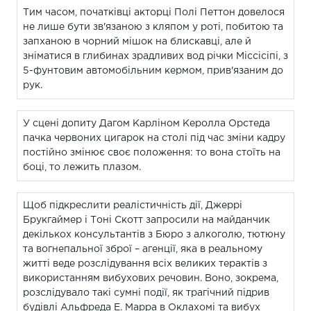
Тим часом, початківці акторці Полі Петтон довелося
не лише бути зв'язаною з кляпом у роті, побитою та
запханою в чорний мішок на блискавці, але й
зніматися в глибинах зрадливих вод річки Міссісіпі, з
5-фунтовим автомобільним кермом, прив'язаним до
рук.
У сцені допиту Дагом Карліном Керолла Орстеда
пачка червоних цигарок на столі під час зміни кадру
постійно змінює своє положення: то вона стоїть на
боці, то лежить плазом.
Щоб підкреслити реалістичність дії, Джеррі
Брукгаймер і Тоні Скотт запросили на майданчик
декількох консультантів з Бюро з алкоголю, тютюну
та вогнепальної зброї – агенції, яка в реальному
житті веде розслідування всіх великих терактів з
використанням вибухових речовин. Воно, зокрема,
розслідувало такі сумні події, як трагічний підрив
будівлі Альфреда Е. Марра в Оклахомі та вибух