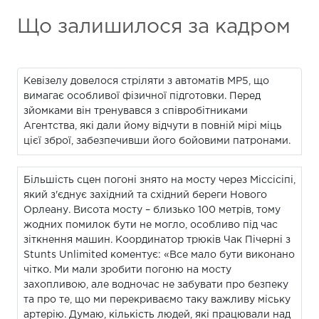
Що залишилося за кадром
Кевізелу довелося стріляти з автоматів MP5, що
вимагає особливої фізичної підготовки. Перед
зйомками він тренувався з співробітниками
Агентства, які дали йому відчути в повній мірі міць
цієї зброї, забезпечивши його бойовими патронами.
Більшість сцен погоні знято на мосту через Міссісіпі,
який з'єднує західний та східний береги Нового
Орлеану. Висота мосту – близько 100 метрів, тому
жодних помилок бути не могло, особливо під час
зіткнення машин. Координатор трюків Чак Пічерні з
Stunts Unlimited коментує: «Все мало бути виконано
чітко. Ми мали зробити погоню на мосту
захопливою, але водночас не забувати про безпеку
та про те, що ми перекриваємо таку важливу міську
артерію. Думаю, кількість людей, які працювали над