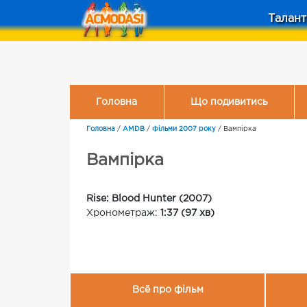
Талант
Головна
Що подивитись
Головна
/
AMDB
/
Фільми 2007 року
/
Вампірка
Вампірка
Rise: Blood Hunter (2007)
Хронометраж:
1:37 (97 хв)
Всё про фільм