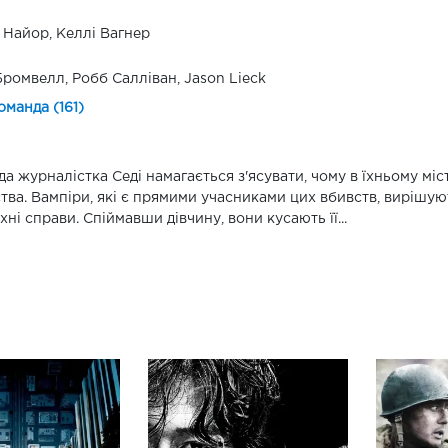
 Найор, Келлі Вагнер
Бромвелл, Робб Салліван, Jason Lieck
оманда (161)
а журналістка Седі намагається з'ясувати, чому в їхньому міст
тва. Вампіри, які є прямими учасниками цих вбивств, вирішую
 їхні справи. Спіймавши дівчину, вони кусають її...