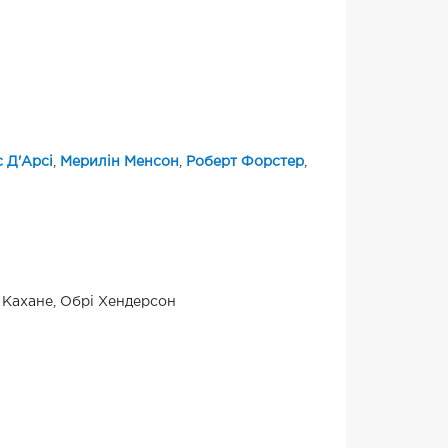
 Д'Арсі
,
Мерилін Менсон
,
Роберт Форстер
,
н Кахане, Обрі Хендерсон