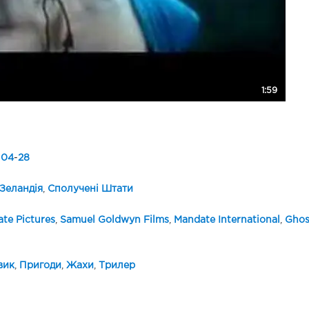
1:59
-
04
-
28
Зеландія
,
Сполучені Штати
te Pictures
,
Samuel Goldwyn Films
,
Mandate International
,
Ghos
вик
,
Пригоди
,
Жахи
,
Трилер