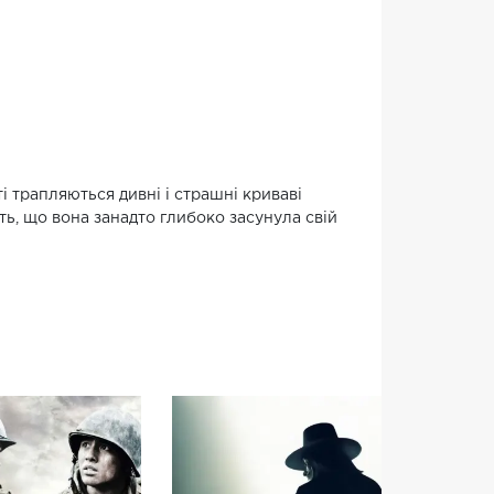
і трапляються дивні і страшні криваві
ть, що вона занадто глибоко засунула свій