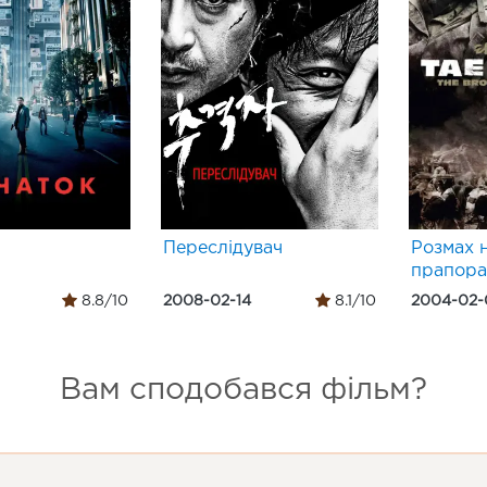
Переслідувач
Розмах 
прапора
8.8/10
2008-02-14
8.1/10
2004-02-
Вам сподобався фільм?