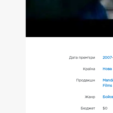
Дата прем'єри
2007
Країна
Нова 
Продакшн
Manda
Films
Жанр
Бойо
Бюджет
$0