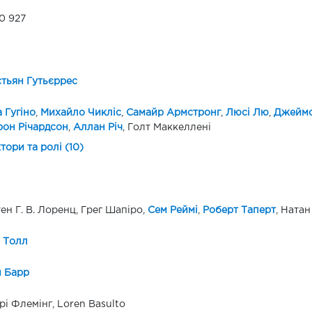
0 927
тьян Гутьєррес
 Гугіно
,
Михайло Чикліс
,
Самайр Армстронг
,
Люсі Лю
,
Джеймс
он Річардсон
,
Аллан Річ
, Голт Маккеллені
ктори та ролі (10)
ен Г. В. Лоренц, Грег Шапіро,
Сем Реймі
,
Роберт Таперт
, Ната
 Толл
 Барр
і Флемінг, Loren Basulto