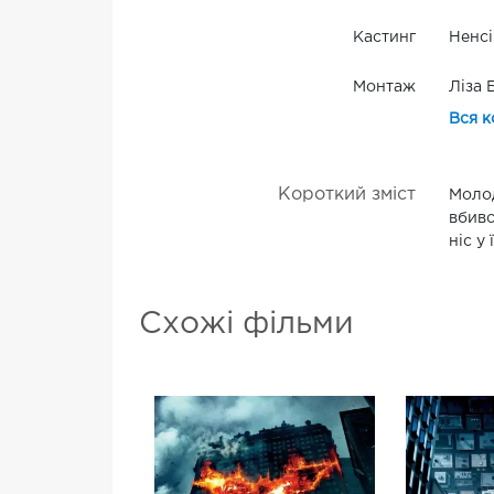
Кастинг
Ненсі
Монтаж
Ліза 
Вся к
Короткий зміст
Молод
вбивс
ніс у
Схожі фільми