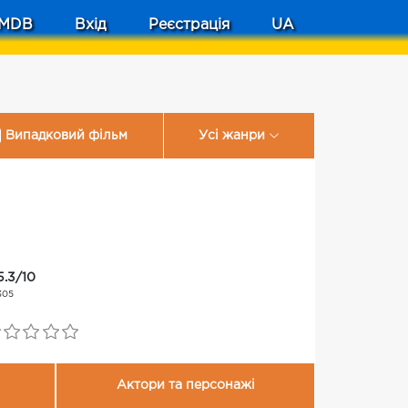
MDB
Вхід
Реєстрація
UA
Випадковий фільм
Усі жанри
5.3/10
305
Актори та персонажі