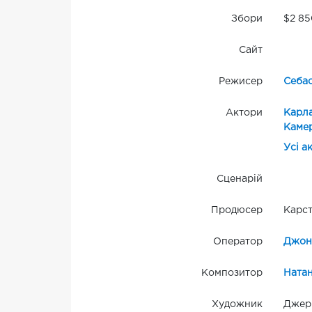
Збори
$2 85
Сайт
Режисер
Себас
Актори
Карла
Камер
Усі а
Сценарій
Продюсер
Карст
Оператор
Джон
Композитор
Натан
Художник
Джерр