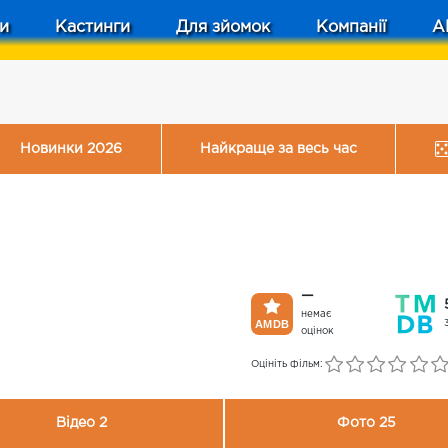
и
Кастинги
Для зйомок
Компанії
A
Новинки 2026
Найкраще за весь час
—
немає
оцінок
Оцініть фільм:
Відео 2
Фото 25