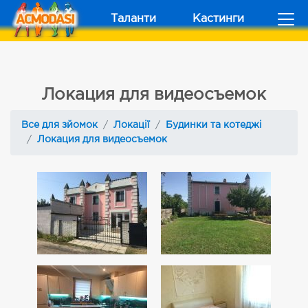
Таланти
Кастинги
Локация для видеосъемок
Все для зйомок
Локації
Будинки та котеджі
Локация для видеосъемок