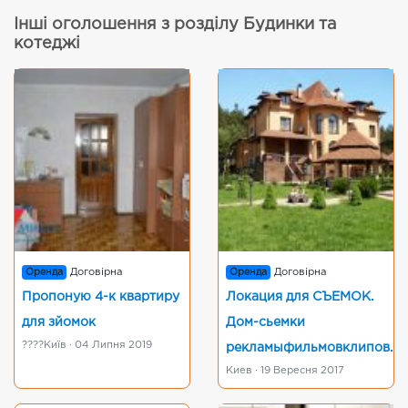
Інші оголошення з розділу Будинки та
котеджі
Оренда
Договірна
Оренда
Договірна
Пропоную 4-к квартиру
Локация для СЪЕМОК.
для зйомок
Дом-сьемки
????Київ · 04 Липня 2019
рекламыфильмовклипов.
Киев · 19 Вересня 2017