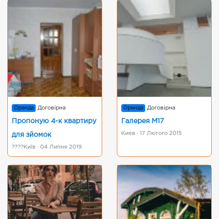
Оренда
Договірна
Оренда
Договірна
Пропоную 4-к квартиру
Галерея М17
Киев · 17 Лютого 2015
для зйомок
????Київ · 04 Липня 2019