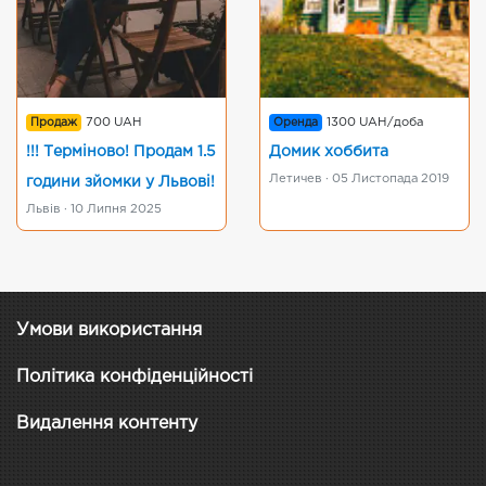
Продаж
700 UAH
Оренда
1300 UAH/доба
!!! Терміново! Продам 1.5
Домик хоббита
Летичев · 05 Листопада 2019
години зйомки у Львові!
Львів · 10 Липня 2025
Умови використання
Політика конфіденційності
Видалення контенту