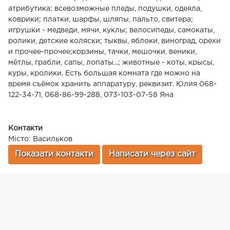
атрибутика: всевозможные пледы, подушки, одеяла,
коврики; платки, шарфы, шляпы, пальто, свитера;
игрушки - медведи, мячи, куклы; велосипеды, самокаты,
ролики, детские коляски; тыквы, яблоки, виноград, орехи
и прочее-прочее;корзины, тачки, мешочки, веники,
мётлы, грабли, сапы, лопаты...; животные - коты, крысы,
куры, кролики. Есть большая комната где можно на
время съёмок хранить аппаратуру, реквизит. Юлия 068-
122-34-71, 068-86-99-288, 073-103-07-58 Яна
Контакти
Місто: Васильков
Показати контакти
Написати через сайт