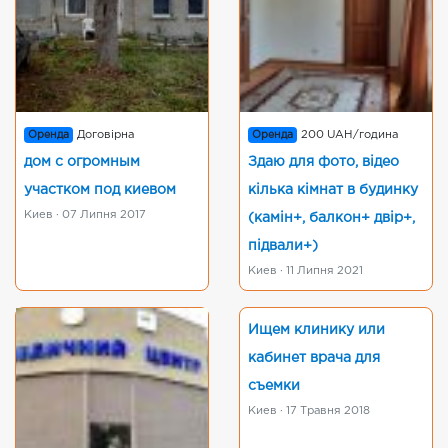
Оренда
Договірна
Оренда
200 UAH/година
дом с огромным
Здаю для фото, відео
участком под киевом
кілька кімнат в будинку
Киев · 07 Липня 2017
(камін+, балкон+ двір+,
підвали+)
Киев · 11 Липня 2021
Ищем клинику или
кабинет врача для
съемки
Киев · 17 Травня 2018