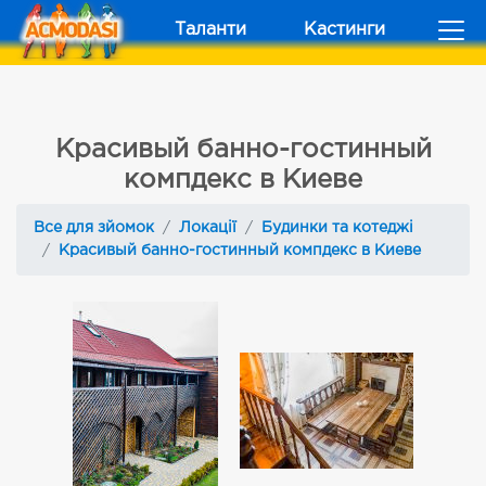
Таланти
Кастинги
Красивый банно-гостинный
компдекс в Киеве
Все для зйомок
Локації
Будинки та котеджі
Красивый банно-гостинный компдекс в Киеве