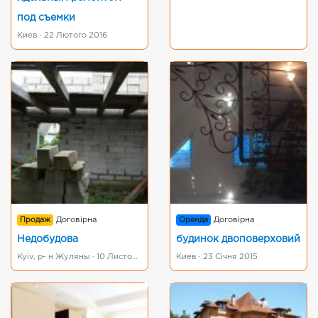
под съемки
Киев · 22 Лютого 2016
Продаж
Договірна
Оренда
Договірна
Недобудова
будинок двоповерховий
Kyiv, р- н Жуляны · 10 Листопада 2019
Киев · 23 Січня 2015