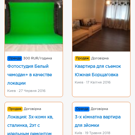
Оренда
300 RUR/година
Продаж
Договірна
Фотостудия Белый
Квартира для съемок
чемодан+ в качестве
Южная Борщаговка
Киев · 17 Квітня 2016
локации
Киев · 27 Червня 2016
Продаж
Договірна
Оренда
Договірна
Локация: 3х-комн кв,
3-х кімнатна вартира
сталинка, 2эт с
для зйомки
Київ · 19 Травня 2018
идельным ремонтом