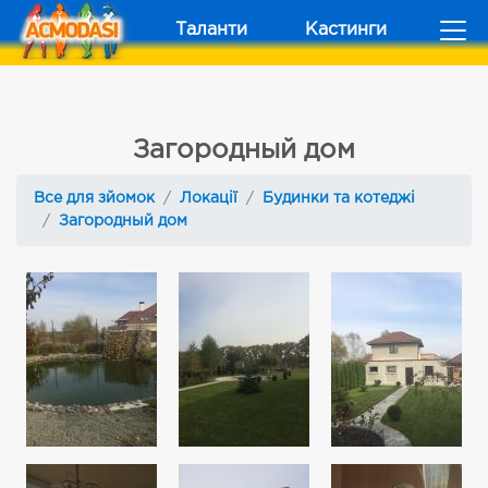
Таланти
Кастинги
Загородный дом
Все для зйомок
Локації
Будинки та котеджі
Загородный дом