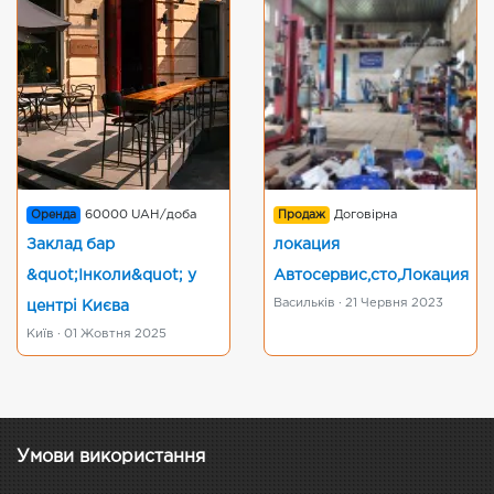
Оренда
60000 UAH/доба
Продаж
Договірна
Заклад бар
локация
&quot;Інколи&quot; у
Автосервис,сто,Локация
Васильків · 21 Червня 2023
центрі Києва
Київ · 01 Жовтня 2025
Умови використання