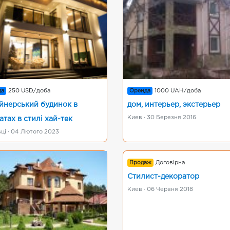
да
250 USD/доба
Оренда
1000 UAH/доба
йнерський будинок в
дом, интерьер, экстерьер
Киев · 30 Березня 2016
атах в стилі хай-тек
ці · 04 Лютого 2023
Продаж
Договірна
Стилист-декоратор
Киев · 06 Червня 2018