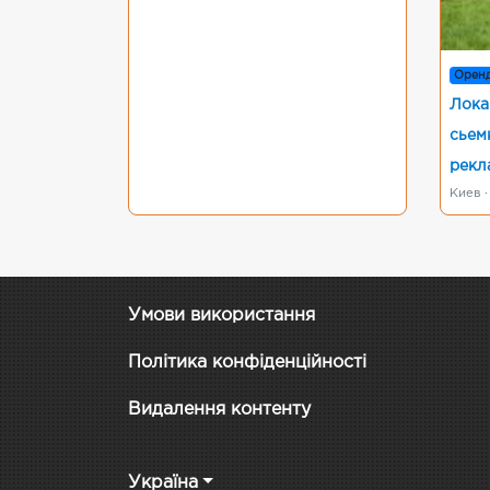
Орен
Лока
сьем
рекл
Киев ·
Умови використання
Політика конфіденційності
Видалення контенту
Україна