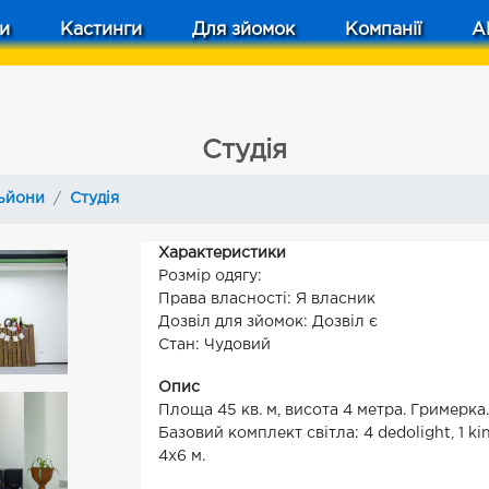
и
Кастинги
Для зйомок
Компанії
A
Студія
льйони
Студія
Характеристики
Розмір одягу:
Права власності: Я власник
Дозвіл для зйомок: Дозвіл є
Стан: Чудовий
Опис
Площа 45 кв. м, висота 4 метра. Гримерка
Базовий комплект світла: 4 dedolight, 1 ki
4х6 м.