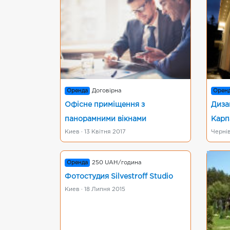
Оренда
Договірна
Орен
Офісне приміщення з
Диза
панорамними вікнами
Карп
Киев · 13 Квітня 2017
Чернів
Оренда
250 UAH/година
Фотостудия Silvestroff Studio
Киев · 18 Липня 2015