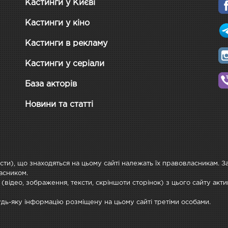
Кастинги у Києві
Кастинги у кіно
Кастинги в рекламу
Кастинги у серіали
База акторів
Новини та статті
ксти), що знаходяться на цьому сайті належать їх правовласникам. 
асником.
 (відео, зображення, тексти, скріншоти сторінок) з цього сайту ак
будь-яку інформацію розміщену на цьому сайті третіми особами.