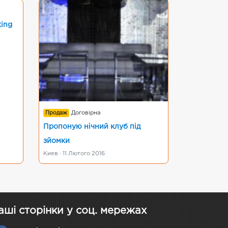
king
Продаж
Договірна
Пропоную нічний клуб під
зйомки
Киев · 11 Лютого 2016
аші сторінки у соц. мережах