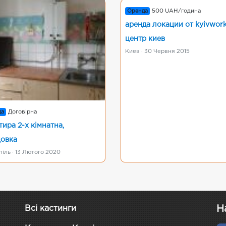
Оренда
500 UAH/година
аренда локации от kyivwor
центр киев
Киев · 30 Червня 2015
да
Договірна
тира 2-х кімнатна,
овка
іль · 13 Лютого 2020
Н
Всі кастинги