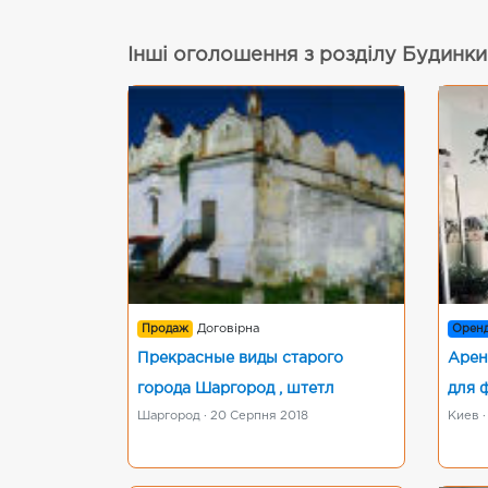
Інші оголошення з розділу Будинки
Продаж
Договірна
Орен
Прекрасные виды старого
Арен
города Шаргород , штетл
для 
Шаргород · 20 Серпня 2018
Киев ·