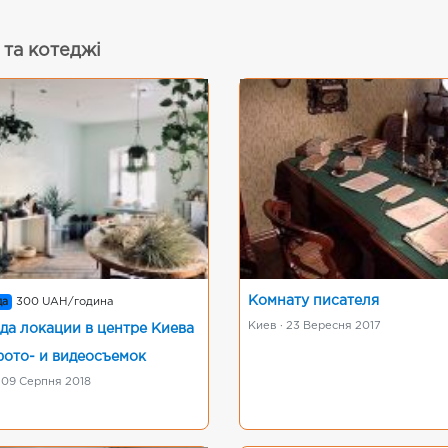
 та котеджі
Комнату писателя
да
300 UAH/година
Киев · 23 Вересня 2017
да локации в центре Киева
фото- и видеосъемок
 09 Серпня 2018