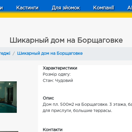
и
Кастинги
Для зйомок
Компанії
A
Шикарный дом на Борщаговке
теджі
Шикарный дом на Борщаговке
Характеристики
Розмір одягу:
Стан: Чудовий
Опис
Дом пл. 500м2 на Борщаговке. 3 этажа, ба
для прислуги, большие террасы.
Контакти