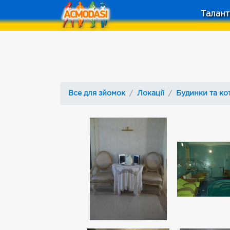
Талант
Все для зйомок
Локації
Будинки та ко