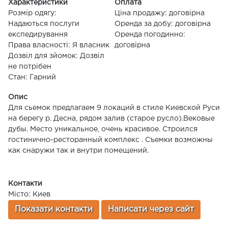
Характеристики
Оплата
Розмір одягу:
Ціна продажу: договірна
Надаються послуги
Оренда за добу: договірна
експедирування
Оренда погодинно:
Права власності: Я власник
договірна
Дозвіл для зйомок: Дозвіл
не потрібен
Стан: Гарний
Опис
Для сьемок предлагаем 9 локаций в стиле Киевской Руси
на берегу р. Десна, рядом залив (старое русло).Вековые
дубы. Место уникальное, очень красивое. Строился
гостинично-ресторанный комплекс . Съемки возможны
как снаружи так и внутри помещений.
Контакти
Місто: Киев
Показати контакти
Написати через сайт