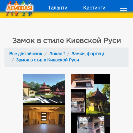
Таланти
Кастинги
Замок в стиле Киевской Руси
Все для зйомок
Локації
Замки, фортеці
Замок в стиле Киевской Руси