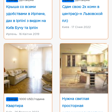
Оренда
Договірна
Оренда
Договірна
Крыша со всеми
Сдам свою 2х комн в
удобствами в Ирпене,
центре(р-н Львовской
дах в Ірпіні з видом на
пл)
Киев · 17 Січня 2022
Київ Бучу та Ірпін
Ирпень · 16 Квітня 2019
Нужна светлая
Оренда
1000 USD/година
Квартира
просторная