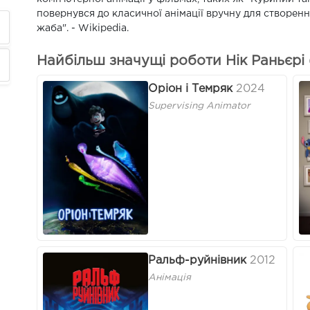
повернувся до класичної анімації вручну для створен
жаба". - Wikipedia.
Найбільш значущі роботи Нік Раньєрі (
Оріон і Темряк
2024
Supervising Animator
Ральф-руйнівник
2012
Анімація