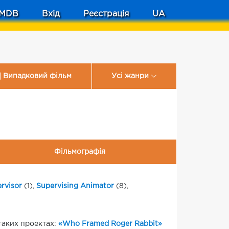
MDB
Вхід
Реєстрація
UA
Випадковий фільм
Усі жанри
Фільмографія
rvisor
(1),
Supervising Animator
(8),
у таких проектах:
«Who Framed Roger Rabbit»