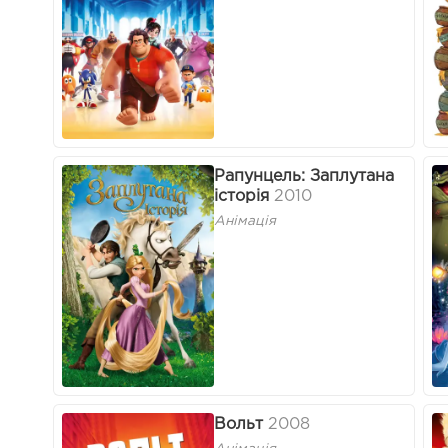
Рапунцель: Заплутана
історія
2010
Анімація
Вольт
2008