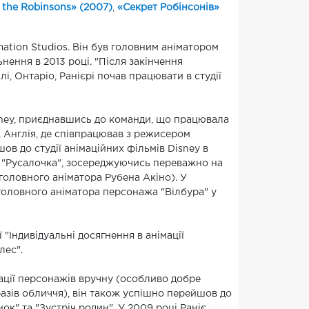
 the Robinsons» (2007)
,
«Секрет Робінсонів»
ation Studios. Він був головним аніматором
ьнення в 2013 році. "Після закінчення
лі, Онтаріо, Ранієрі почав працювати в студії
isney, приєднавшись до команди, що працювала
 Англія, де співпрацював з режисером
ов до студії анімаційних фільмів Disney в
м "Русалочка", зосереджуючись переважно на
головного аніматора Рубена Акіно). У
головного аніматора персонажа "Вілбура" у
 "Індивідуальні досягнення в анімації
лес".
мації персонажів вручну (особливо добре
разів обличчя), він також успішно перейшов до
ок" та "Зустріч родин". У 2009 році Раніє