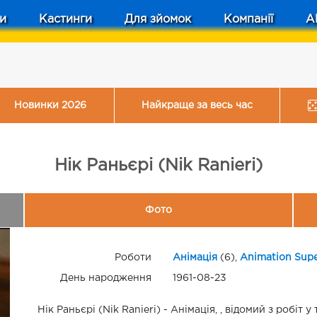
и
Кастинги
Для зйомок
Компанії
A
Новинки 2026
Найкраще за весь час
Нік Раньєрі (Nik Ranieri)
Фото
Роботи
Анімація
(6),
Animation Supe
День народження
1961-08-23
Нік Раньєрі (Nik Ranieri) - Анімація, , відомий з робіт 