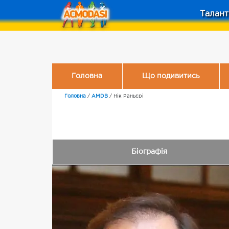
Талант
Головна
Що подивитись
Головна
/
AMDB
/
Нік Раньєрі
Біографія