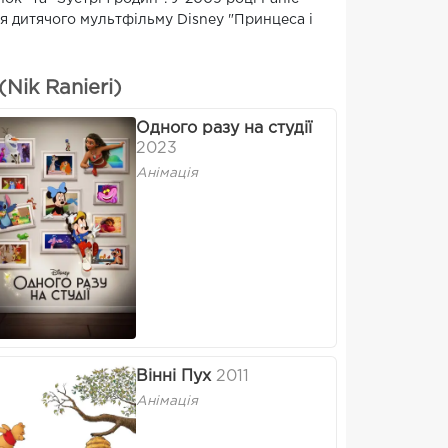
ня дитячого мультфільму Disney "Принцеса і
Nik Ranieri)
Одного разу на студії
2023
Анімація
Вінні Пух
2011
Анімація