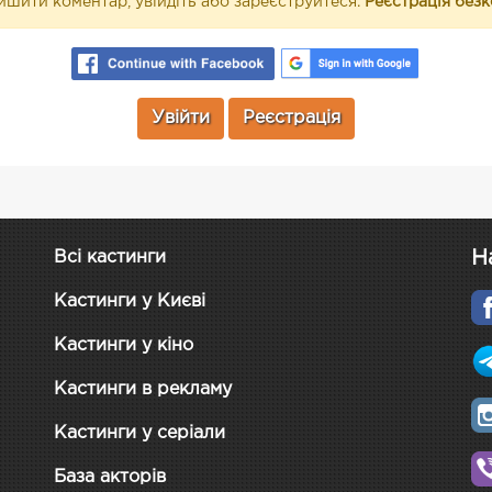
шити коментар, увійдіть або зареєструйтеся.
Реєстрація без
Увійти
Реєстрація
Н
Всі кастинги
Кастинги у Києві
Кастинги у кіно
Кастинги в рекламу
Кастинги у серіали
База акторів