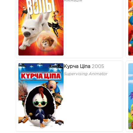
Анімація
Курча Ціпа
2005
Supervising Animator