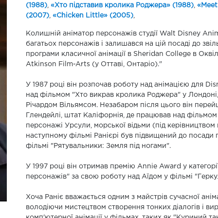
(1988)
,
«Хто підставив кролика Роджера» (1988)
,
«Meet
(2007)
,
«Chicken Little» (2005)
,
Колишній аніматор персонажів студії Walt Disney Anim
багатьох персонажів і залишався на цій посаді до звіл
програми класичної анімації в Sheridan College в Оквіл
Atkinson Film-Arts (у Оттаві, Онтаріо)."
У 1987 році він розпочав роботу над анімацією для D
над фільмом "Хто викрав кролика Роджера" у Лондоні,
Річардом Вільямсом. Незабаром після цього він перейш
Глендейлі, штат Каліфорнія, де працював над фільмо
персонажі Урсули, морської відьми (під керівництвом 
наступному фільмі Ранієрі був підвищений до посади 
фільмі "Рятувальники: Земля під ногами".
У 1997 році він отримав премію Annie Award у категорії
персонажів" за свою роботу над Аїдом у фільмі "Герку
Хоча Раніє вважається одним з майстрів сучасної ані
володіючи мистецтвом створення тонких діалогів і ви
комп'ютерної анімації у фільмах, таких як "Куриний тан