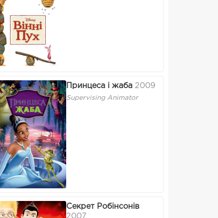
Принцеса і жаба
2009
Supervising Animator
Секрет Робінсонів
2007