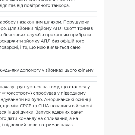
ідлітає від повітряного танкера.
л-Гарбору незаконним шляхом. Порушуючи
море. Для зйомки підйому АПЛ Скотт тримав
 до берегових служб з проханням прибрати
у оскаржити зйомку АПЛ без офіційного
поверхні, і те, що нею виявиться саме
удь-яку допомогу у зйомках цього фільму.
наказу ґрунтується на тому, що сталося у
у «Фоксстрот») спробував у підводному
мандуванням не було. Американські есмінці
в, що між СРСР та США почалися військові
вся іншої думки. Запуск ядерних ракет
ого дати команду на спливання, а на
 і підводний човен отримав наказ