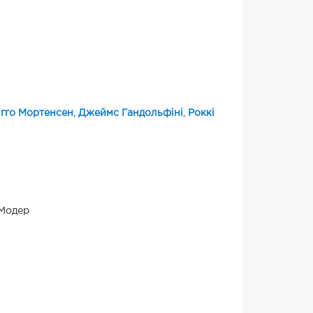
ігго Мортенсен
,
Джеймс Гандольфіні
,
Роккі
 Модер