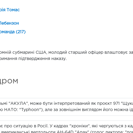
рія Томас
Лебензон
оманда (217)
омній субмарині США, молодий старший офіцер влаштовує зак
римання підтвердження наказу.
дром
льмі "АКУЛА", може бути інтерпретований як проєкт 971 "Щука
єю НАТО: "Typhoon"), але за зовнішнім виглядом його можна ід
про ситуацію в Росії. У кадрах "хроніки", які чергуються з ка
американські вертольоти AH-64D "Апач" (голос диктора: "пов