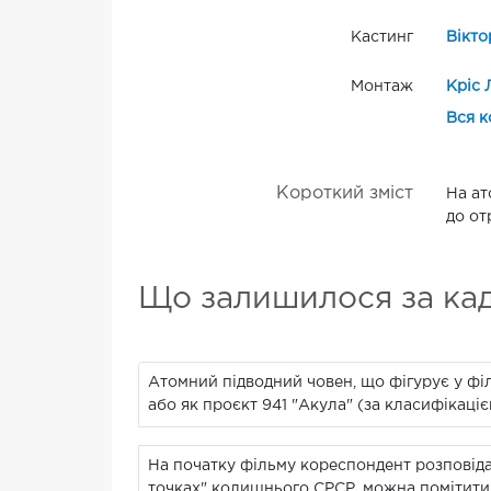
Кастинг
Вікто
Монтаж
Кріс 
Вся к
Короткий зміст
На ат
до от
Що залишилося за ка
Атомний підводний човен, що фігурує у фі
або як проєкт 941 "Акула" (за класифікаці
На початку фільму кореспондент розповідає 
точках" колишнього СРСР, можна помітити 