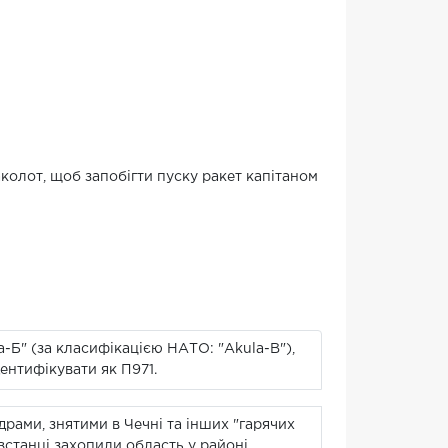
олот, щоб запобігти пуску ракет капітаном
-Б" (за класифікацією НАТО: "Akula-B"),
ентифікувати як П971.
драми, знятими в Чечні та інших "гарячих
станці захопили область у районі