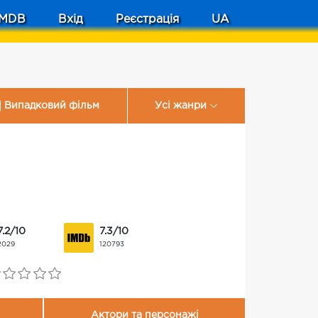
MDB
Вхід
Реєстрація
UA
Випадковий фільм
Усі жанри
7.2/10
7.3/10
2029
120793
Актори та персонажі