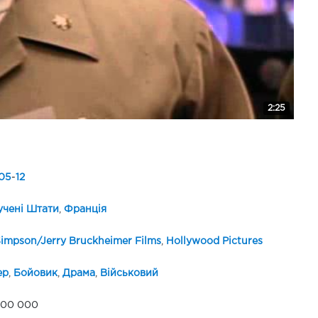
2:25
05
-
12
чені Штати
,
Франція
impson/Jerry Bruckheimer Films
,
Hollywood Pictures
ер
,
Бойовик
,
Драма
,
Військовий
000 000