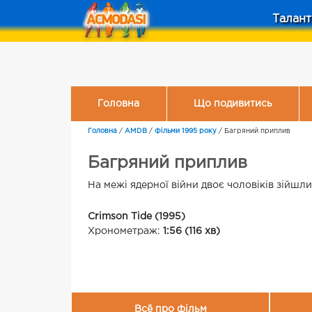
Талант
Головна
Що подивитись
Головна
/
AMDB
/
Фільми 1995 року
/
Багряний приплив
Багряний приплив
На межі ядерної війни двоє чоловіків зійшли
Crimson Tide (1995)
Хронометраж:
1:56 (116 хв)
Всё про фільм