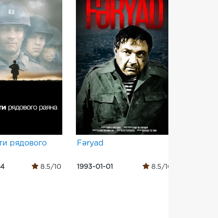
ти рядового
Fəryad
Звичайн
24
8.5/10
1993-01-01
8.5/10
1995-07-