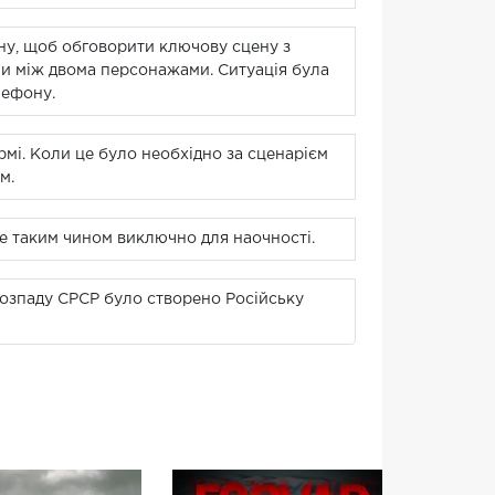
ну, щоб обговорити ключову сцену з
и між двома персонажами. Ситуація була
лефону.
рмі. Коли це було необхідно за сценарієм
м.
ме таким чином виключно для наочності.
 розпаду СРСР було створено Російську