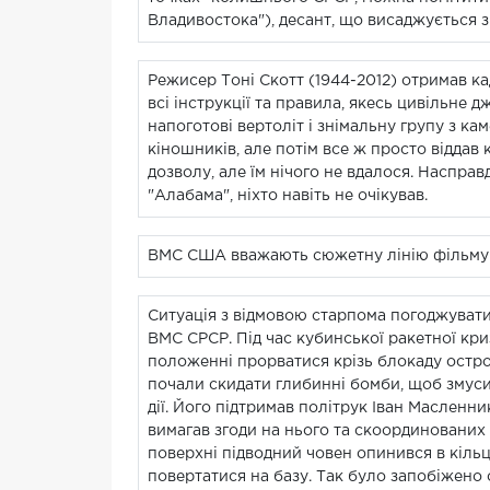
Владивостока"), десант, що висаджується з 
Режисер Тоні Скотт (1944-2012) отримав 
всі інструкції та правила, якесь цивільне
напоготові вертоліт і знімальну групу з 
кіношників, але потім все ж просто відда
дозволу, але їм нічого не вдалося. Насправ
"Алабама", ніхто навіть не очікував.
ВМС США вважають сюжетну лінію фільму н
Ситуація з відмовою старпома погоджуватис
ВМС СРСР. Під час кубинської ракетної кр
положенні прорватися крізь блокаду остров
почали скидати глибинні бомби, щоб змуси
дії. Його підтримав політрук Іван Масленн
вимагав згоди на нього та скоординованих 
поверхні підводний човен опинився в кільц
повертатися на базу. Так було запобіжено