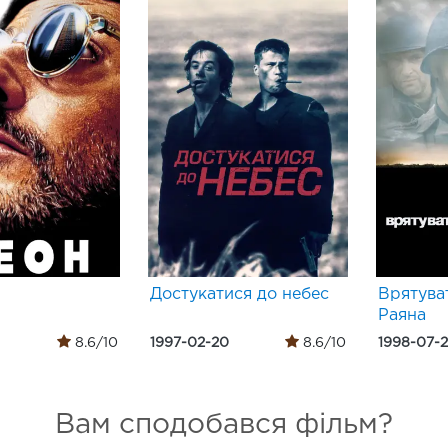
Достукатися до небес
Врятува
Раяна
8.6/10
1997-02-20
8.6/10
1998-07-
Вам сподобався фільм?