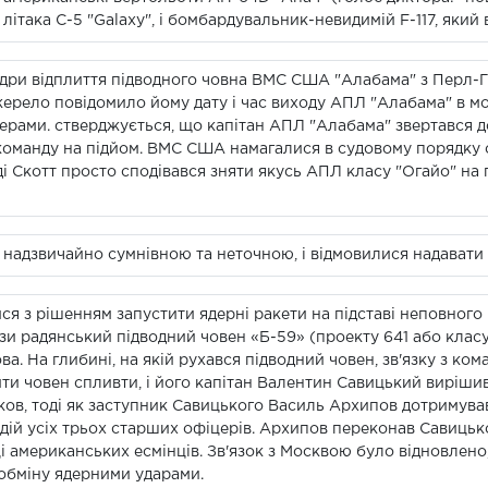
літака C-5 "Galaxy", і бомбардувальник-невидимій F-117, який в
кадри відплиття підводного човна ВМС США "Алабама" з Пер
 джерело повідомило йому дату і час виходу АПЛ "Алабама" в 
камерами. стверджується, що капітан АПЛ "Алабама" звертався
в команду на підйом. ВМС США намагалися в судовому порядк
ді Скотт просто сподівався зняти якусь АПЛ класу "Огайо" на 
адзвичайно сумнівною та неточною, і відмовилися надавати б
я з рішенням запустити ядерні ракети на підставі неповного 
изи радянський підводний човен «Б-59» (проекту 641 або клас
а. На глибині, на якій рухався підводний човен, зв'язку з ко
ти човен спливти, і його капітан Валентин Савицький виріши
иков, тоді як заступник Савицького Василь Архипов дотримува
дій усіх трьох старших офіцерів. Архипов переконав Савицьк
і американських есмінців. Зв'язок з Москвою було відновлено,
 обміну ядерними ударами.