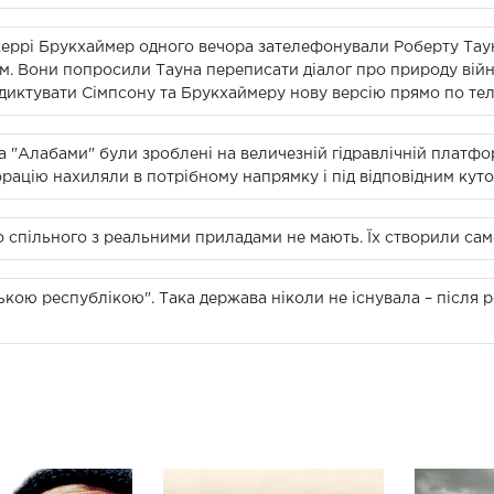
жеррі Брукхаймер одного вечора зателефонували Роберту Тау
 Вони попросили Тауна переписати діалог про природу війн
 диктувати Сімпсону та Брукхаймеру нову версію прямо по те
а "Алабами" були зроблені на величезній гідравлічній платфо
рацію нахиляли в потрібному напрямку і під відповідним куто
ого спільного з реальними приладами не мають. Їх створили са
ькою республікою". Така держава ніколи не існувала – після