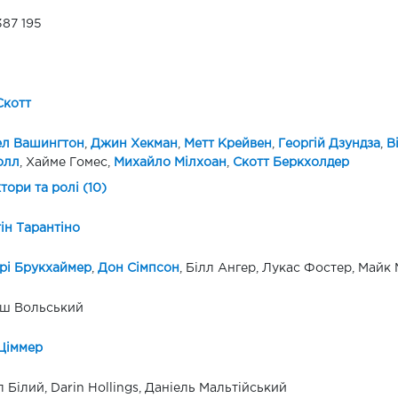
387 195
Скотт
ел Вашингтон
,
Джин Хекман
,
Метт Крейвен
,
Георгій Дзундза
,
В
олл
, Хайме Гомес,
Михайло Мілхоан
,
Скотт Беркхолдер
ктори та ролі (10)
ін Тарантіно
рі Брукхаймер
,
Дон Сімпсон
, Білл Ангер, Лукас Фостер, Майк
уш Вольський
Ціммер
 Білий, Darin Hollings, Даніель Мальтійський