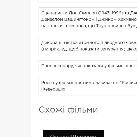
Сценаристи Дон Сімпсон (1943-1996) та Д
Дензелом Вашингтоном і Джином Хекманом.
настільки термінова, що Таун повинен був
Декорації містка атомного підводного човн
(наприклад, щоб показати занурення), деко
Панелі сонару, які показали у фільмі, ніч
Росію у фільмі постійно називають "Російс
Федерацію.
Схожі фільми