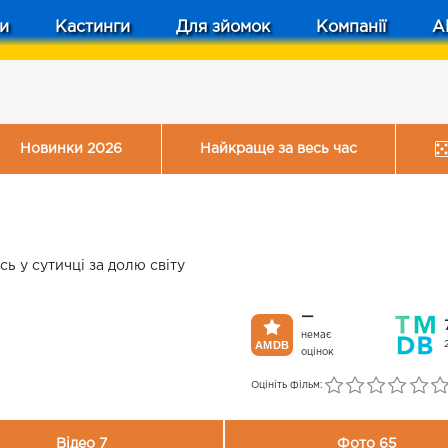
и
Кастинги
Для зйомок
Компанії
A
Новинки 2026
Найкраще за весь час
сь у сутичці за долю світу
—
немає
оцінок
Оцініть фільм:
Відео 7
Фото 65