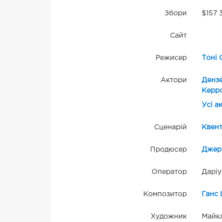
Збори
$157 
Сайт
Режисер
Тоні 
Актори
Денз
Керр
Усі а
Сценарій
Квент
Продюсер
Джер
Оператор
Дарі
Композитор
Ганс 
Художник
Майкл