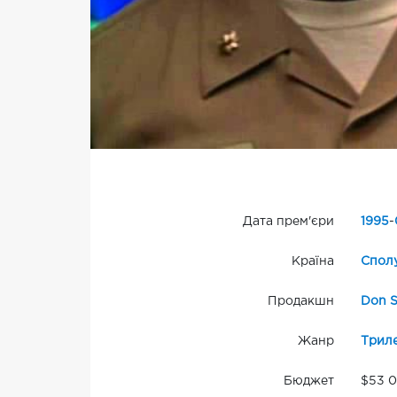
Дата прем'єри
1995
-
Країна
Сполу
Продакшн
Don S
Жанр
Трил
Бюджет
$53 