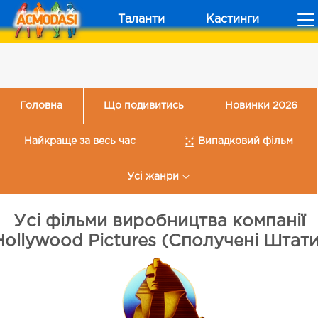
Таланти
Кастинги
Головна
Що подивитись
Новинки 2026
Найкраще за весь час
Випадковий фільм
Усі жанри
Усі фільми виробництва компанії
Hollywood Pictures (Сполучені Штати