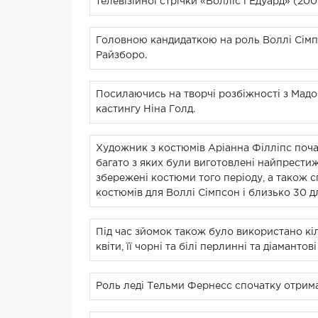
телевізійної стрічки «Волліс і Едуард» (200
Головною кандидаткою на роль Воллі Сімпсо
Райзборо.
Посилаючись на творчі розбіжності з Мадон
кастингу Ніна Голд.
Художник з костюмів Аріанна Філліпс почал
багато з яких були виготовлені найпрест
збережені костюми того періоду, а також с
костюмів для Воллі Сімпсон і близько 30 д
Під час зйомок також було використано кі
квіти, її чорні та білі перлинні та діамант
Роль леді Тельми Фернесс спочатку отрима