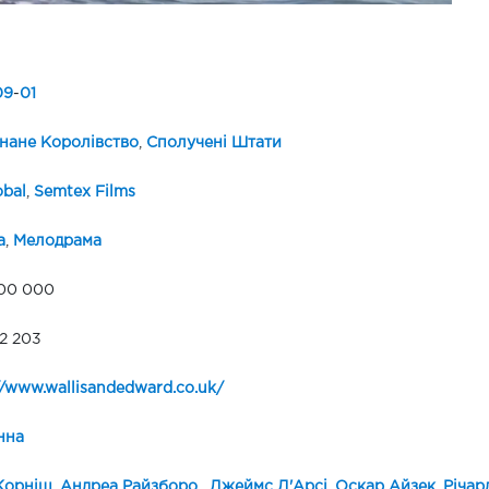
09
-
01
нане Королівство
,
Сполучені Штати
obal
,
Semtex Films
а
,
Мелодрама
00 000
2 203
//www.wallisandedward.co.uk/
нна
Корніш
,
Андреа Райзборо
,
Джеймс Д'Арсі
,
Оскар Айзек
,
Річар