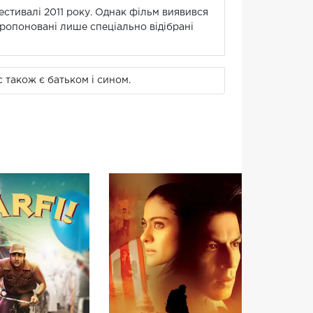
стивалі 2011 року. Однак фільм виявився
пропоновані лише спеціально відібрані
с також є батьком і сином.