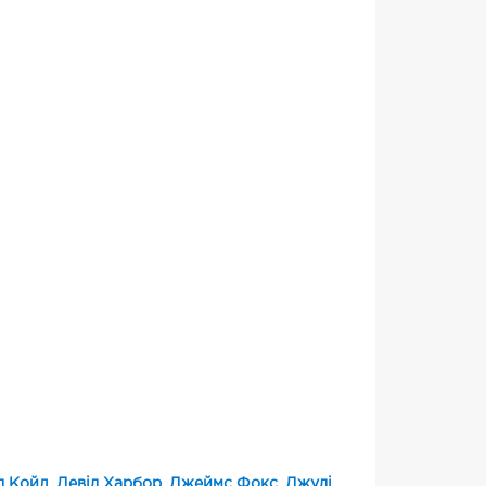
д Койл
,
Девід Харбор
,
Джеймс Фокс
,
Джуді