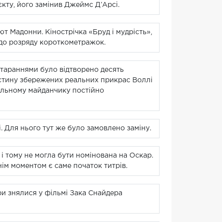
кту, його замінив Джеймс Д’Арсі.
 Мадонни. Кінострічка «Бруд і мудрість»,
 до розряду короткометражок.
 стараннями було відтворено десять
астину збережених реальних прикрас Воллі
мальному майданчику постійно
. Для нього тут же було замовлено заміну.
 і тому не могла бути номінована на Оскар.
нім моментом є саме початок титрів.
ри знялися у фільмі Зака Снайдера