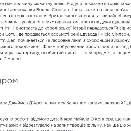
ка має подвійну сюжетну лінію. В одній показано історію коха
йної американки Волліс Сімпсон . Інша сюжетна лінія пов'яза
лена історією кохання британського короля та звичайної амер
 заміжня з успішнім психотерапевтом, проте не дуже щаслива 
ітніти. Пристрасть до королівської історії передається їй від 
он Сотбі, де продаються особисті речі Едуарда і місіс Сімпсо
ття. Далі починається і її любовна лінія, з охоронцем аукціо
ського походження. Фільм побудований просто: коли погляд В
ьницю, скатертину, особистий лист) — і цей предмет, а слідом 
с Сімпсон.
дром
ила Джеймса Д’Арсі навчитися балетним танцям, верховій їзді 
у сукню роботи відомого дизайнера Майкла О’Коннора, що на
нтузіазмом відреагувало на запит творців фільму. Раніше цю 