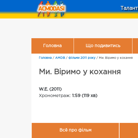
Талант
Головна
Що подивитись
Головна
/
AMDB
/
Фільми 2011 року
/
Ми. Віримо у кохання
Ми. Віримо у кохання
W.E. (2011)
Хронометраж:
1:59 (119 хв)
Всё про фільм