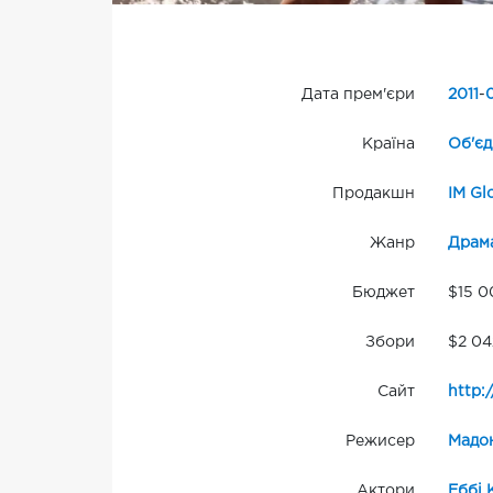
Дата прем'єри
2011
-
Країна
Об'єд
Продакшн
IM Gl
Жанр
Драм
Бюджет
$15 0
Збори
$2 04
Сайт
http:
Режисер
Мадо
Актори
Еббі 