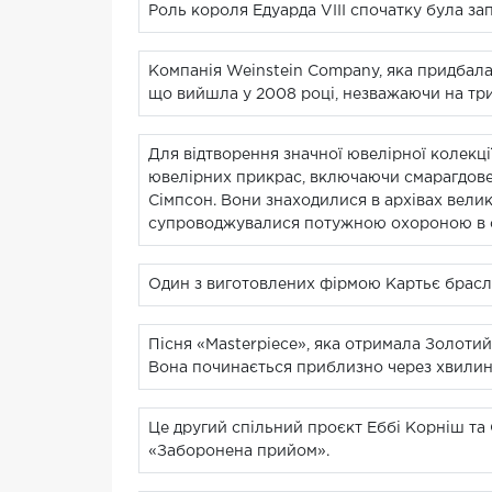
Роль короля Едуарда VIII спочатку була за
Компанія Weinstein Company, яка придбала
що вийшла у 2008 році, незважаючи на три
Для відтворення значної ювелірної колекці
ювелірних прикрас, включаючи смарагдове
Сімпсон. Вони знаходилися в архівах вели
супроводжувалися потужною охороною в осо
Один з виготовлених фірмою Картьє браслет
Пісня «Masterpiece», яка отримала Золотий
Вона починається приблизно через хвилину 
Це другий спільний проєкт Еббі Корніш та 
«Заборонена прийом».