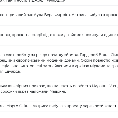
5). Там її носила Джоелі Річардсон.
н тривалий час була Вера Фарміга. Актриса вибула з проєкту ч
ною, проєкт на стадії підготовки до зйомок покинули один з 
а свою роботу за рік до початку зйомок. Гардероб Воллі Сімп
ижнішими європейськими модними домами. Окрім повністю но
пеціально виготовлені за знайденими в архівах мірками та зр
ля Едуарда.
лька ювелірних прикрас, що належать особисто Мадонні. У с
ові сережки якраз належали Мадонні.
ла Марго Стіллі. Актриса вибула з проєкту через розбіжності