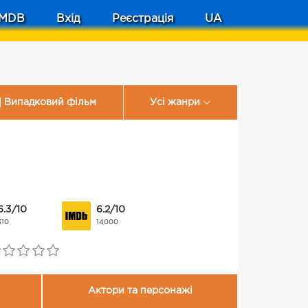
MDB
Вхід
Реєстрація
UA
Випадковий фільм
Усі жанри
6.3/10
6.2/10
310
14000
Актори та персонажі