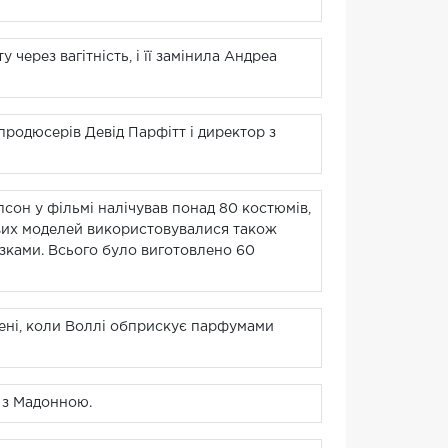
ерез вагітність, і її замінила Андреа
продюсерів Девід Парфітт і директор з
сон у фільмі налічував понад 80 костюмів,
вих моделей використовувалися також
азками. Всього було виготовлено 60
цені, коли Воллі обприскує парфумами
 з Мадонною.