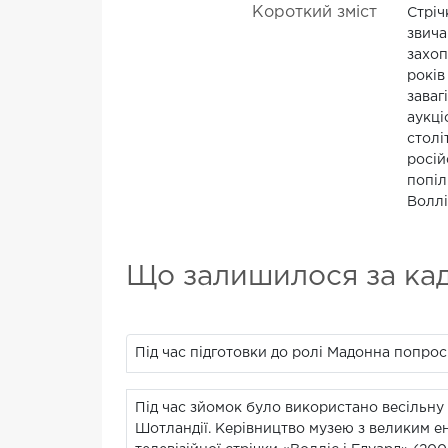
Короткий зміст
Стріч
звича
захоп
років
заваг
аукці
столі
росій
попіл
Воллі
Що залишилося за ка
Під час підготовки до ролі Мадонна попрос
Під час зйомок було використано весільн
Шотландії. Керівництво музею з великим е