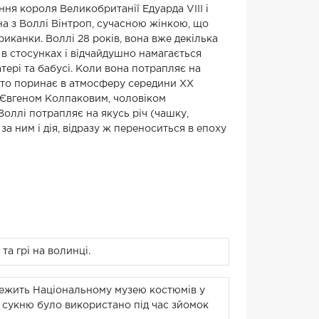
ння короля Великобританії Едуарда VIII і
на з Воллі Вінтроп, сучасною жінкою, що
иканки. Воллі 28 років, вона вже декілька
в стосунках і відчайдушно намагається
матері та бабусі. Коли вона потрапляє на
н, то поринає в атмосферу середини ХХ
ну Євгеном Колпаковим, чоловіком
оллі потрапляє на якусь річ (чашку,
за ним і дія, відразу ж переноситься в епоху
та грі на волинці.
лежить Національному музею костюмів у
ж сукню було використано під час зйомок