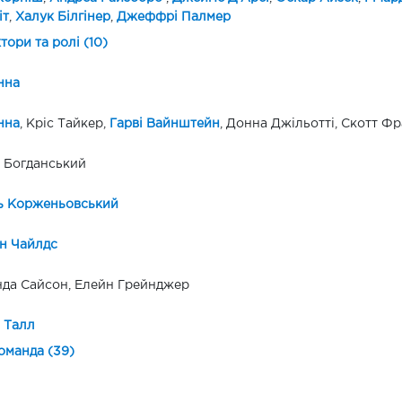
іт
,
Халук Білгінер
,
Джеффрі Палмер
ктори та ролі (10)
нна
нна
, Кріс Тайкер,
Гарві Вайнштейн
, Донна Джільотті, Скотт Ф
 Богданський
ь Корженьовський
н Чайлдс
да Сайсон, Елейн Грейнджер
 Талл
оманда (39)