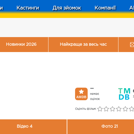
и
Кастинги
Для зйомок
Компанії
A
Новинки 2026
Найкраще за весь час
—
немає
оцінок
Оцініть фільм:
Відео 4
Фото 21