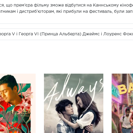
я, що прем’єра фільму зможе відбутися на Каннському кінофе
тникам і дистриб’юторам, які прибули на фестиваль, були за
 Георга V і Георга VI (Принца Альберта) Джеймс і Лоуренс Фок