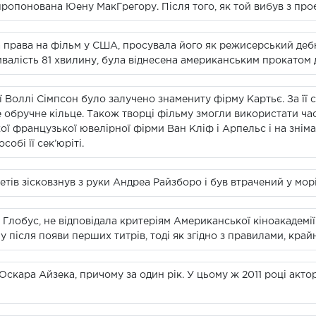
пропонована Юену МакГрегору. Після того, як той вибув з проє
 права на фільм у США, просувала його як режисерський дебют
валість 81 хвилину, була віднесена американським прокатом
ї Воллі Сімпсон було залучено знамениту фірму Картьє. За її
 обручне кільце. Також творці фільму змогли використати ч
кої французької ювелірної фірми Ван Кліф і Арпельс і на зні
бі її сек’юріті.
ів зісковзнув з руки Андреа Райзборо і був втрачений у морі
 Глобус, не відповідала критеріям Американської кіноакадемії
після появи перших титрів, тоді як згідно з правилами, край
Оскара Айзека, причому за один рік. У цьому ж 2011 році акто