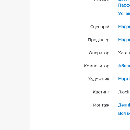
Парф
Усі а
Сценарій
Мадо
Продюсер
Мадо
Оператор
Хаген
Композитор
Абел
Художник
Марті
Кастинг
Люсін
Монтаж
Денні
Вся к