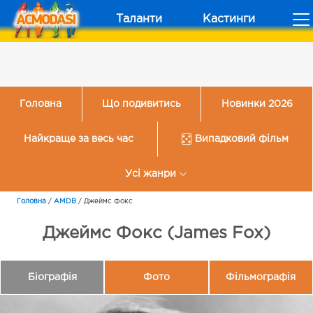
Таланти
Кастинги
Головна
Що подивитись
Новинки 2026
Найкраще за весь час
Випадковий фільм
Усі жанри
Головна
/
AMDB
/
Джеймс Фокс
Джеймс Фокс (James Fox)
Біографія
Фото
Фільмографія