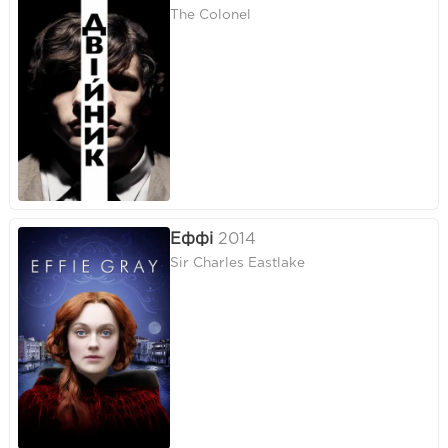
The Colonel
Еффі
2014
Sir Charles Eastlake