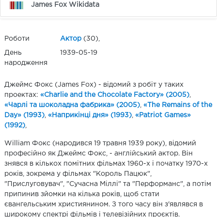
James Fox Wikidata
Роботи
Актор
(30),
День
1939-05-19
народження
Джеймс Фокс (James Fox) - відомий з робіт у таких
проектах:
«Charlie and the Chocolate Factory» (2005)
,
«Чарлі та шоколадна фабрика» (2005)
,
«The Remains of the
Day» (1993)
,
«Наприкінці дня» (1993)
,
«Patriot Games»
(1992)
,
William Фокс (народився 19 травня 1939 року), відомий
професійно як Джеймс Фокс, - англійський актор. Він
знявся в кількох помітних фільмах 1960-х і початку 1970-х
років, зокрема у фільмах "Король Пацюк",
"Прислуговувач", "Сучасна Міллі" та "Перформанс", а потім
припинив зйомки на кілька років, щоб стати
євангельським християнином. З того часу він з'являвся в
широкому спектрі фільмів і телевізійних проєктів.