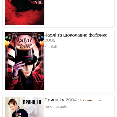
Чарлі та шоколадна фабрика
2005
Mr. Salt
Принц і я
2004
Головна роль
King Haraald