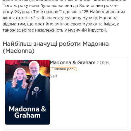
Того ж року вона була включена до Зали слави рок-н-
ролу. Журнал Time назвав її однією з "25 Найвпливовіших
жінок століття" за її внесок у сучасну музику. Мадонна
відома тим, що постійно змінює свою музику та імідж, а
також зберігає незалежність у музичній індустрії.
Найбільш значущі роботи Мадонна
(Madonna)
Madonna & Graham
2026
Головна роль
Self