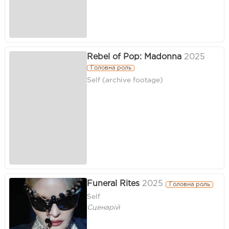
Rebel of Pop: Madonna
2025
Головна роль
Self (archive footage)
Funeral Rites
2025
Головна роль
Self
Сценарій