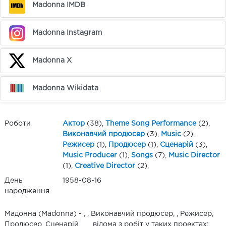
Madonna IMDB
Madonna Instagram
Madonna X
Madonna Wikidata
Роботи
Актор
(38),
Theme Song Performance
(2),
Виконавчий продюсер
(3),
Music
(2),
Режисер
(1),
Продюсер
(1),
Сценарій
(3),
Music Producer
(1),
Songs
(7),
Music Director
(1),
Creative Director
(2),
День
1958-08-16
народження
Мадонна (Madonna) - , , Виконавчий продюсер, , Режисер,
Продюсер, Сценарій, , , , відома з робіт у таких проектах: