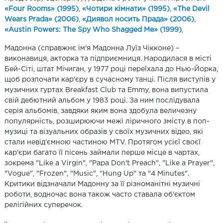
«Four Rooms» (1995)
,
«Чотири кімнати» (1995)
,
«The Devil
Wears Prada» (2006)
,
«Диявол носить Прада» (2006)
,
«Austin Powers: The Spy Who Shagged Me» (1999)
,
Мадонна (справжнє ім'я Мадонна Луїз Чікконе) –
виконавиця, акторка та підприємниця. Народилася в місті
Бей-Сіті, штат Мічиган, у 1977 році переїхала до Нью-Йорка,
щоб розпочати кар'єру в сучасному танці. Після виступів у
музичних гуртах Breakfast Club та Emmy, вона випустила
свій дебютний альбом у 1983 році. За ним послідувала
серія альбомів, завдяки яким вона здобула величезну
популярність, розширюючи межі ліричного змісту в поп-
музиці та візуальних образів у своїх музичних відео, які
стали невід'ємною частиною MTV. Протягом усієї своєї
кар'єри багато її пісень займали перше місце в чартах,
зокрема "Like a Virgin", "Papa Don't Preach", "Like a Prayer",
"Vogue", "Frozen", "Music", "Hung Up" та "4 Minutes".
Критики відзначали Мадонну за її різноманітні музичні
роботи, водночас вона також часто ставала об'єктом
релігійних суперечок.