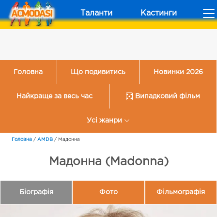
Таланти
Кастинги
Головна
Що подивитись
Новинки 2026
Найкраще за весь час
Випадковий фільм
Усі жанри
Головна
/
AMDB
/
Мадонна
Мадонна (Madonna)
Біографія
Фото
Фільмографія