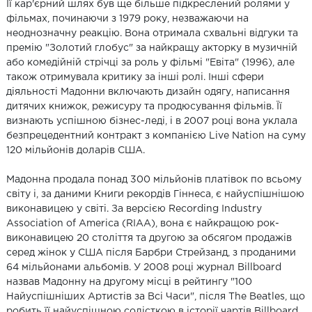
Її кар'єрний шлях був ще більше підкреслений ролями у
фільмах, починаючи з 1979 року, незважаючи на
неоднозначну реакцію. Вона отримала схвальні відгуки та
премію "Золотий глобус" за найкращу акторку в музичній
або комедійній стрічці за роль у фільмі "Евіта" (1996), але
також отримувала критику за інші ролі. Інші сфери
діяльності Мадонни включають дизайн одягу, написання
дитячих книжок, режисуру та продюсування фільмів. Її
визнають успішною бізнес-леді, і в 2007 році вона уклала
безпрецедентний контракт з компанією Live Nation на суму
120 мільйонів доларів США.
Мадонна продала понад 300 мільйонів платівок по всьому
світу і, за даними Книги рекордів Гіннеса, є найуспішнішою
виконавицею у світі. За версією Recording Industry
Association of America (RIAA), вона є найкращою рок-
виконавицею 20 століття та другою за обсягом продажів
серед жінок у США після Барбри Стрейзанд, з проданими
64 мільйонами альбомів. У 2008 році журнал Billboard
назвав Мадонну на другому місці в рейтингу "100
Найуспішніших Артистів за Всі Часи", після The Beatles, що
робить її найуспішною солісткою в історії чартів Billboard.