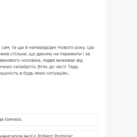
ам, та ще й напередодні Нового року. Цю
ежив стільки, що декому не пережити і за
ревнивого чоловіка, ледве виживає від
них селебрітіз. Втім, до честі Теда,
рушність в будь-яких ситуаціях…
ga Genesis.
ежисером якої є Роберт Родрігес.