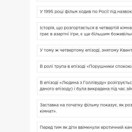
У 1995 році фільм ходив по Росії під назво
Історія, що розгортається в четвертій кімн
грає в азартні ігри, є ще більшим божевільн
У тому ж четвертому епізоді, знятому Квент
В ролі трупа в епізоді «Порушники спокою»
В епізоді «Людина з Голлівуду» розігруєт
даного епізоду) і була викрадена під час 
Заставка на початку фільму показує, як ро
кімнат».
Перед тим як діти ввімкнули еротичний ка