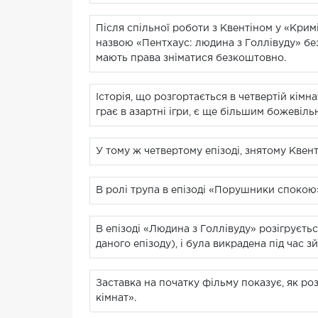
Після спільної роботи з Квентіном у «Крим
назвою «Пентхаус: людина з Голлівуду» без 
мають права зніматися безкоштовно.
Історія, що розгортається в четвертій кімн
грає в азартні ігри, є ще більшим божевільн
У тому ж четвертому епізоді, знятому Квент
В ролі трупа в епізоді «Порушники спокою»
В епізоді «Людина з Голлівуду» розігруєт
даного епізоду), і була викрадена під час 
Заставка на початку фільму показує, як ро
кімнат».