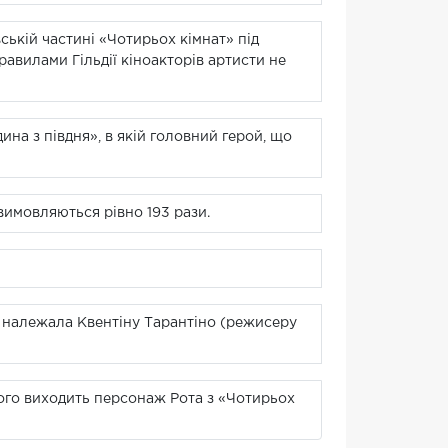
ській частині «Чотирьох кімнат» під
равилами Гільдії кіноакторів артисти не
ина з півдня», в якій головний герой, що
 вимовляються рівно 193 рази.
а належала Квентіну Тарантіно (режисеру
ього виходить персонаж Рота з «Чотирьох