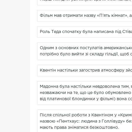
Фільм мав отримати назву «П’ять кімнат», 
Роль Теда спочатку була написана під Стів
Одним з основних постулатів американсько
потрібно було вийти зі складу гільдії, щоб
Квентін настільки загострив атмосферу зйом
Мадонна була настільки невдоволена тим, я
незважаючи на те, що це було обумовлено в
від платинової блондинки у фільмі) вона с
Після спільної роботи з Квентіном у «Крим
назвою «Пентхаус: людина з Голлівуду» без 
мають права зніматися безкоштовно.