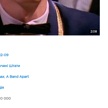
2:08
12
-
09
чені Штати
max
,
A Band Apart
ія
00 000