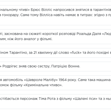
інальному чтиві» Брюс Вілліс напросився знятися в тарантінів
гонорару. Саме тому Вілліса навіть немає в титрах: згідно з п
аті, заснована на сюжеті короткої розповіді Роальда Даля «Люд
им, ніж його аналог у фільмі.
іном Тарантіно, за 21 хвилину дії слово «fuck» та його похідні
 Родрігес зняв свою сестру, Патріцію Вонне.
ься автомобіль «Шевроле Малібу» 1964 року. Саме така машин
зйомок фільму «Кримінальне чтиво».
зстібається персонаж Тіма Рота з фільму «Шалені пси» та з н