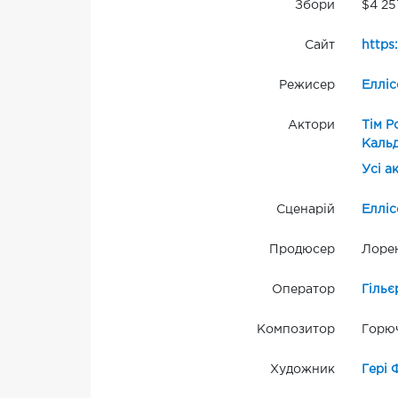
Збори
$4 25
Сайт
https
Режисер
Елліс
Актори
Тім Р
Каль
Усі а
Сценарій
Елліс
Продюсер
Лоре
Оператор
Гільє
Композитор
Горюч
Художник
Гері