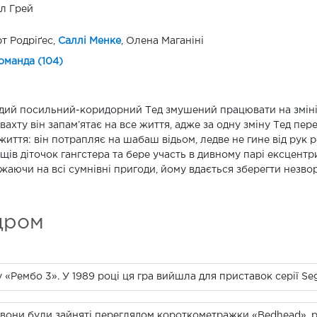
л Грей
т Родріґес,
Саллі Менке
, Олена Маганіні
оманда (104)
ий посильний-коридорний Тед змушений працювати на зміні с
вахту він запам’ятає на все життя, адже за одну зміну Тед пер
життя: він потрапляє на шабаш відьом, ледве не гине від рук 
щів діточок гангстера та бере участь в дивному парі ексцентрич
жаючи на всі сумнівні пригоди, йому вдається зберегти незво
дром
ву «Рембо 3». У 1989 році ця гра вийшла для приставок серії Se
 вони були зайняті переглядом короткометражки «Bedhead», р