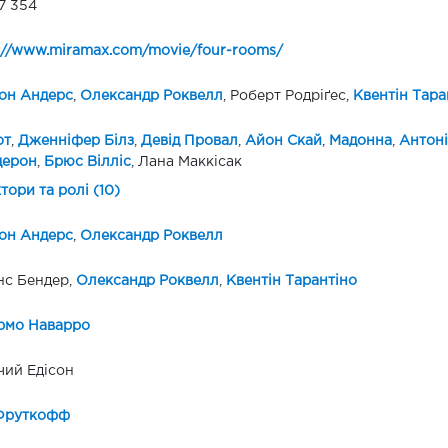
7 354
://www.miramax.com/movie/four-rooms/
он Андерс
,
Олександр Роквелл
, Роберт Родріґес,
Квентін Тара
от
,
Дженніфер Білз
,
Девід Провал
,
Айон Скай
,
Мадонна
,
Антоні
дерон
,
Брюс Вілліс
, Лана Маккісак
ктори та ролі (10)
он Андерс
,
Олександр Роквелл
нс Бендер,
Олександр Роквелл
,
Квентін Тарантіно
рмо Наварро
ий Едісон
 Фруткофф