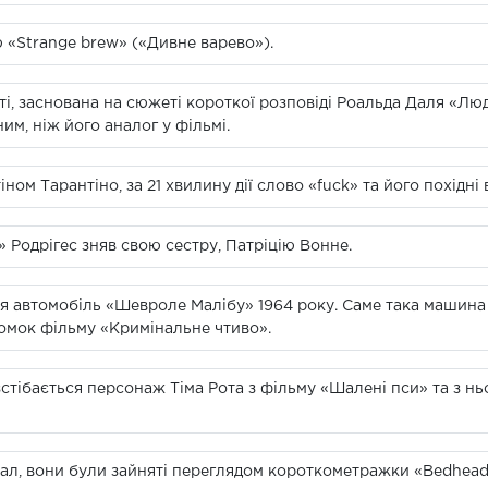
ю «Strange brew» («Дивне варево»).
аті, заснована на сюжеті короткої розповіді Роальда Даля «Люд
им, ніж його аналог у фільмі.
іном Тарантіно, за 21 хвилину дії слово «fuck» та його похідні
 Родрігес зняв свою сестру, Патріцію Вонне.
ься автомобіль «Шевроле Малібу» 1964 року. Саме така машин
зйомок фільму «Кримінальне чтиво».
зстібається персонаж Тіма Рота з фільму «Шалені пси» та з н
нал, вони були зайняті переглядом короткометражки «Bedhead»