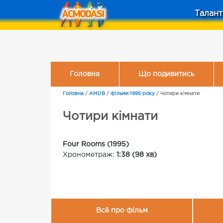
Талант
Головна
Що подивитись
Головна
/
AMDB
/
Фільми 1995 року
/
Чотири кімнати
Чотири кімнати
Four Rooms (1995)
Хронометраж:
1:38 (98 хв)
Всё про фільм