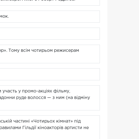
мок.
сер». Тому всім чотирьом режисерам
 участь у промо-акціях фільму,
адонни руде волосся — з ним (на відміну
ській частині «Чотирьох кімнат» під
равилами Гільдії кіноакторів артисти не