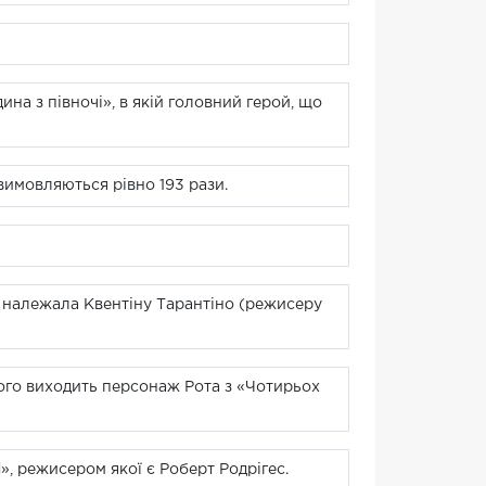
ина з півночі», в якій головний герой, що
 вимовляються рівно 193 рази.
а належала Квентіну Тарантіно (режисеру
ього виходить персонаж Рота з «Чотирьох
, режисером якої є Роберт Родрігес.