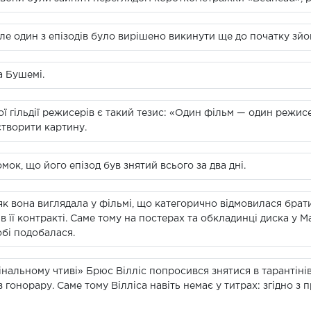
але один з епізодів було вирішено викинути ще до початку зйо
а Бушемі.
ї гільдії режисерів є такий тезис: «Один фільм — один режи
 створити картину.
ок, що його епізод був знятий всього за два дні.
к вона виглядала у фільмі, що категорично відмовилася брати
 її контракті. Саме тому на постерах та обкладинці диска у М
обі подобалася.
інальному чтиві» Брюс Вілліс попросився знятися в тарантінів
гонорару. Саме тому Вілліса навіть немає у титрах: згідно з п