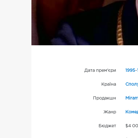
Дата прем'єри
1995
-
Країна
Сполу
Продакшн
Mira
Жанр
Комед
Бюджет
$4 0