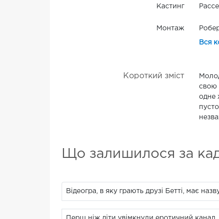
Кастинг
Рассе
Монтаж
Робер
Вся к
Короткий зміст
Молод
свою 
одне 
пусто
незва
Що залишилося за ка
Відеогра, в яку грають друзі Бетті, має наз
Перш ніж діти увімкнули еротичний канал,