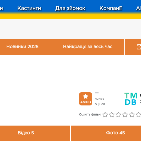
и
Кастинги
Для зйомок
Компанії
A
Новинки 2026
Найкраще за весь час
—
немає
оцінок
Оцініть фільм:
Відео 5
Фото 45