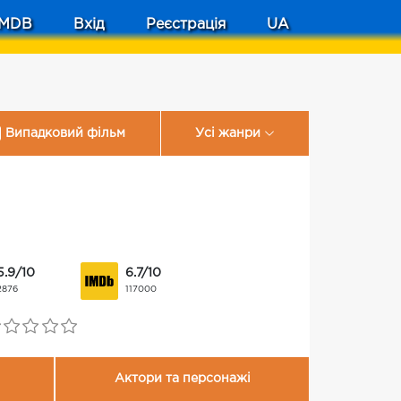
MDB
Вхід
Реєстрація
UA
Випадковий фільм
Усі жанри
5.9/10
6.7/10
2876
117000
Актори та персонажі