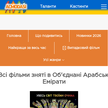
Таланти
Кастинги
Головна
Що подивитись
Новинки 2026
Найкраще за весь час
Випадковий фільм
Усі жанри
Всі фільми зняті в Об'єднані Арабськ
Емірати