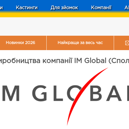
и
Кастинги
Для зйомок
Компанії
A
Новинки 2026
Найкраще за весь час
иробництва компанії IM Global (Спо