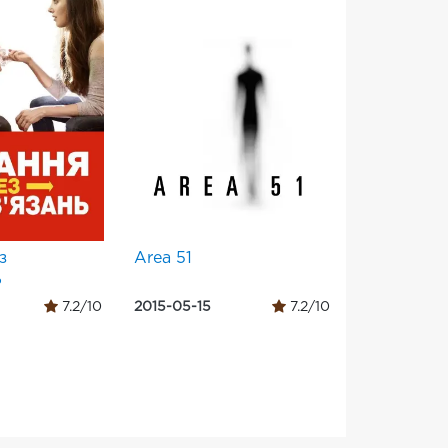
з
Area 51
ь
7.2/10
2015-05-15
7.2/10