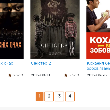
іх очах
Сіністер 2
Кохання бе
зобов'язан
6.6/10
2015-08-19
5.3/10
2015-06-26
1
2
3
4