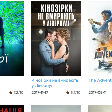
Кінозірки не вмирають
The Advent
у Ліверпулі
7.2/10
2017-11-17
6.7/10
2017-08-11