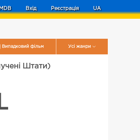
MDB
Вхід
Реєстрація
UA
Випадковий фільм
Усі жанри
лучені Штати)