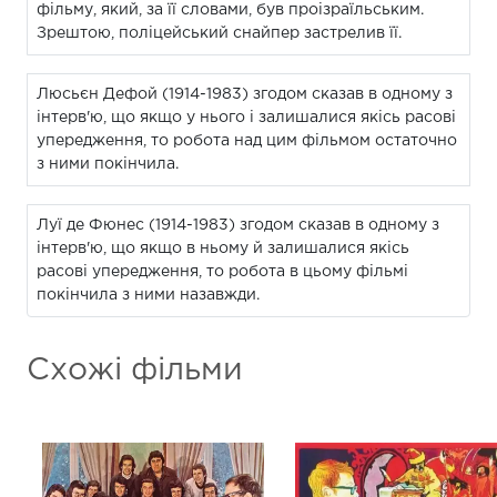
фільму, який, за її словами, був проізраїльським.
Зрештою, поліцейський снайпер застрелив її.
Люсьєн Дефой (1914-1983) згодом сказав в одному з
інтерв'ю, що якщо у нього і залишалися якісь расові
упередження, то робота над цим фільмом остаточно
з ними покінчила.
Луї де Фюнес (1914-1983) згодом сказав в одному з
інтерв'ю, що якщо в ньому й залишалися якісь
расові упередження, то робота в цьому фільмі
покінчила з ними назавжди.
Схожі фільми