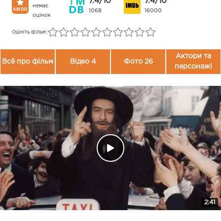
7.4/10
7.4/10
немає
1068
16000
оцінок
Оцініть фільм:
Актори та
Всё про фільм
Відео 4
Фото 26
персонажі
2:41