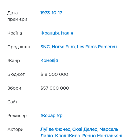
Дата
1973
-
10
-
17
прем'єри
Країна
Франція
,
Італія
Продакшн
SNC
,
Horse Film
,
Les Films Pomereu
Жанр
Комедія
Бюджет
$18 000 000
Збори
$57 000 000
Сайт
Режисер
Жерар Урі
Актори
Луї де Фюнес
,
Сюзі Делер
,
Марсель
Даліо
,
Клод Жиро
,
Ренцо Монтаньяні
,