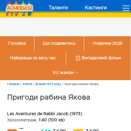
Таланти
Кастинги
Головна
Що подивитись
Новинки 2026
Найкраще за весь час
Випадковий фільм
Усі жанри
Головна
/
AMDB
/
Фільми 1973 року
/
Пригоди рабина Якова
Пригоди рабина Якова
Les Aventures de Rabbi Jacob (1973)
Хронометраж:
1:40 (100 хв)
—