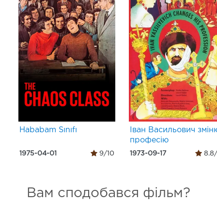
Hababam Sınıfı
Іван Васильович змін
професію
1975-04-01
9/10
1973-09-17
8.8
Вам сподобався фільм?