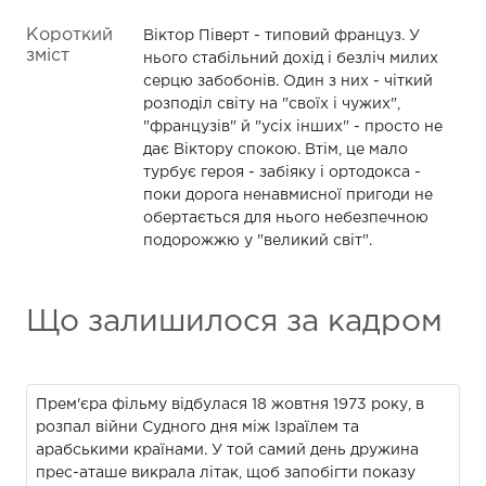
Короткий
Віктор Піверт - типовий француз. У
зміст
нього стабільний дохід і безліч милих
серцю забобонів. Один з них - чіткий
розподіл світу на "своїх і чужих",
"французів" й "усіх інших" - просто не
дає Віктору спокою. Втім, це мало
турбує героя - забіяку і ортодокса -
поки дорога ненавмисної пригоди не
обертається для нього небезпечною
подорожжю у "великий світ".
Що залишилося за кадром
Прем'єра фільму відбулася 18 жовтня 1973 року, в
розпал війни Судного дня між Ізраїлем та
арабськими країнами. У той самий день дружина
прес-аташе викрала літак, щоб запобігти показу