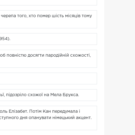
черепа того, хто помер шість місяців тому
954).
б повністю досягти пародійній схожості,
ї, підозріло схожої на Мела Брукса.
роль Елізабет. Потім Кан передумала і
аступного дня опанувати німецький акцент.