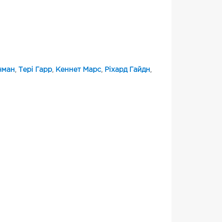
чман
,
Тері Гарр
,
Кеннет Марс
,
Ріхард Гайдн
,