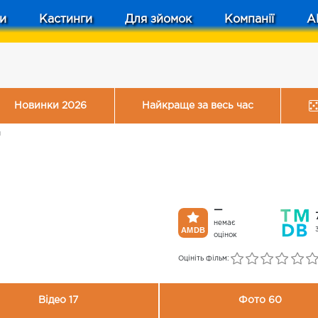
и
Кастинги
Для зйомок
Компанії
A
Новинки 2026
Найкраще за весь час
н
—
немає
оцінок
Оцініть фільм:
Відео 17
Фото 60