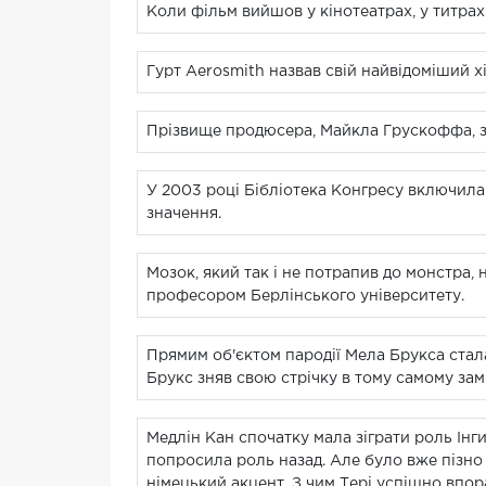
Коли фільм вийшов у кінотеатрах, у титрах 
Гурт Aerosmith назвав свій найвідоміший хі
Прізвище продюсера, Майкла Грускоффа, зга
У 2003 році Бібліотека Конгресу включила
значення.
Мозок, який так і не потрапив до монстра
професором Берлінського університету.
Прямим об'єктом пародії Мела Брукса стал
Брукс зняв свою стрічку в тому самому замк
Медлін Кан спочатку мала зіграти роль Інги
попросила роль назад. Але було вже пізно 
німецький акцент. З чим Тері успішно впор