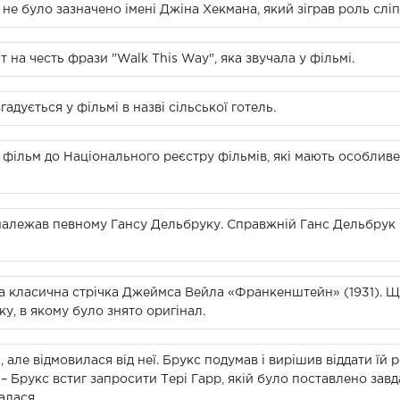
не було зазначено імені Джіна Хекмана, який зіграв роль сліп
т на честь фрази "Walk This Way", яка звучала у фільмі.
дується у фільмі в назві сільської готель.
 фільм до Національного реєстру фільмів, які мають особливе
, належав певному Гансу Дельбруку. Справжній Ганс Дельбрук 
а класична стрічка Джеймса Вейла «Франкенштейн» (1931). Що
у, в якому було знято оригінал.
, але відмовилася від неї. Брукс подумав і вирішив віддати їй 
– Брукс встиг запросити Тері Гарр, якій було поставлено зав
алася.