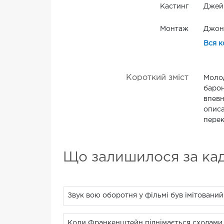
Кастинг
Джей
Монтаж
Джон 
Вся к
Короткий зміст
Молод
барон
впевн
описа
перек
Що залишилося за ка
Звук вою оборотня у фільмі був імітовани
Коли Франкенштейн піднімається сходами н