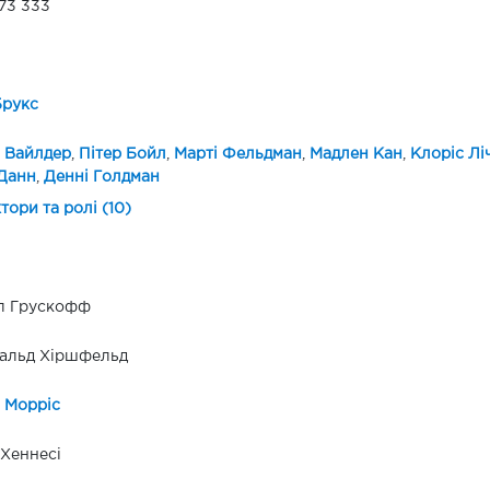
73 333
Брукс
 Вайлдер
,
Пітер Бойл
,
Марті Фельдман
,
Мадлен Кан
,
Клоріс Лі
Данн
,
Денні Голдман
ктори та ролі (10)
л Грускофф
альд Хіршфельд
 Морріс
Хеннесі