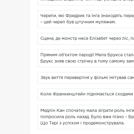
Черепи, які Фредрик та Інга знаходять пер
– цей череп був штучним муляжем.
Сцена, де монстр несе Елізабет через ліс, 
Прямим об'єктом пародії Мела Брукса стал
Брукс зняв свою стрічку в тому самому замк
Звук виття перевертня у фільмі імітував с
Коли Франкенштейн піднімається сходами н
Медлін Кан спочатку мала зіграти роль Інги
попросила роль назад. Було вже пізно – Бр
Що Тері з успіхом і продемонструвала.