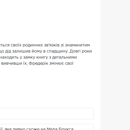
ся своїх родинних зв'язків зі знаменитим
о дід залишив йому в спадщину. Довгі роки
находить у замку книгу з детальними
вивчивши їх, Фредерік змінює свої
ї, яке дивно схоже на Мела Брукса.