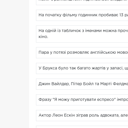
На початку фільму годинник пробиває 13 ра
На одній із табличок з іменами можна прочи
кіно.
Пара у потязі розмовляє англійською мовою
У Брукса було так багато жартів у запасі, 
Джин Вайлдер, Пітер Бойл та Марті Фелдман
Фразу "Я можу приготувати еспресо" імпро
Актор Леон Ескін зіграв роль адвоката, ал