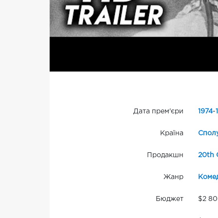
Дата прем'єри
1974
-
Країна
Сполу
Продакшн
20th 
Жанр
Комед
Бюджет
$2 8