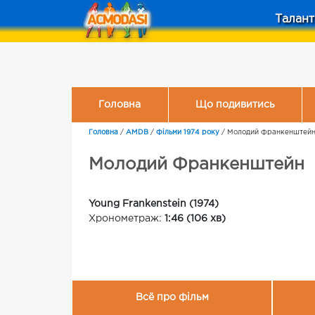
Талант
Головна
Що подивитись
Головна
/
AMDB
/
Фільми 1974 року
/
Молодий Франкенштей
Молодий Франкенштейн
Young Frankenstein (1974)
Хронометраж:
1:46 (106 хв)
Всё про фільм