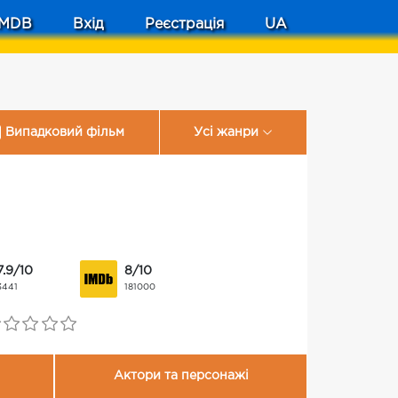
MDB
Вхід
Реєстрація
UA
Випадковий фільм
Усі жанри
7.9/10
8/10
3441
181000
Актори та персонажі