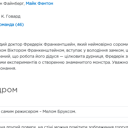
н Файнберг,
Майк Фентон
К. Говард
оманда (46)
ий доктор Фредерік Франкентшейн, який неймовірно соромить
ом Віктором Франкенштейном, вступає у володіння замком, щ
ений, що робота його дідуся — цілковита дурниця, Фредерік з
ми експериментів о створенню знаменитого монстра. Уважно 
онання.
дром
й самим режисером – Мелом Бруксом.
а другий поверх, на стіні можна помітити зображення горгулі