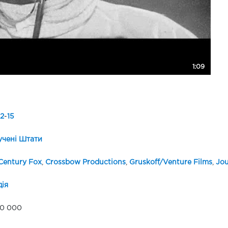
1:09
12
-
15
чені Штати
Century Fox
,
Crossbow Productions
,
Gruskoff/Venture Films
,
Jou
ія
00 000