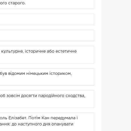
ого старого.
 культурне, історичне або естетичне
був відомим німецьким істориком,
б зовсім досягти пародійного сходства,
роль Елізабет. Потім Кан передумала і
дання: до наступного дня опанувати