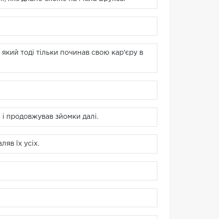
 який тоді тільки починав свою кар'єру в
я і продовжував зйомки далі.
яв їх усіх.