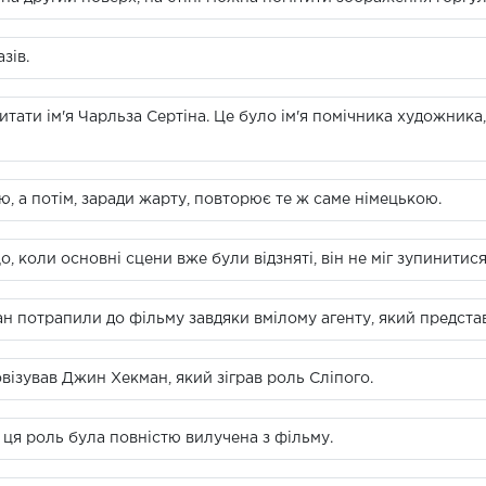
зів.
тати ім'я Чарльза Сертіна. Це було ім'я помічника художника,
, а потім, заради жарту, повторює те ж саме німецькою.
що, коли основні сцени вже були відзняті, він не міг зупинитис
 потрапили до фільму завдяки вмілому агенту, який представл
візував Джин Хекман, який зіграв роль Сліпого.
е ця роль була повністю вилучена з фільму.