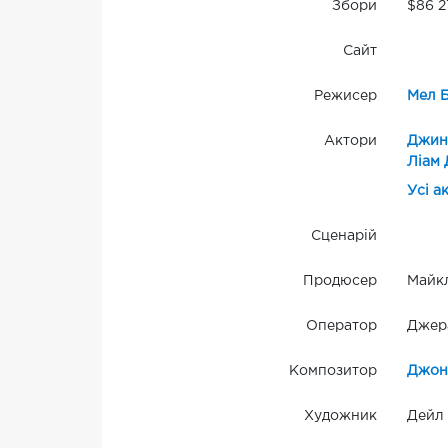
Збори
$86 2
Сайт
Режисер
Мел 
Актори
Джин
Ліам 
Усі а
Сценарій
Продюсер
Майк
Оператор
Джер
Композитор
Джон
Художник
Дейл 