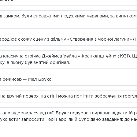
ед замком, були справжніми людськими черепами, за винятком 
пародіює схожу сцену з фільму «Створення з Чорної лагуни» (1
а класична стрічка Джеймса Уейла «Франкенштейн» (1931). Що
у, в якому був знятий оригінал.
ам режисер — Мел Брукс.
а другий поверх, на стіні можна помітити зображення горгуль
, але відмовилася від неї. Брукс подумав і вирішив віддати їй 
укс встиг запросити Тері Гарр, якій було дано завдання: до н