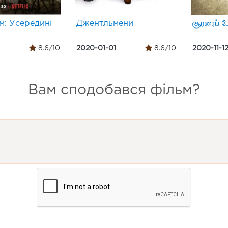
м: Усередині
Джентльмени
சூரரைப் ப
8.6/10
2020-01-01
8.6/10
2020-11-1
Вам сподобався фільм?