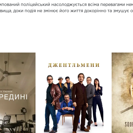
пований поліцейський насолоджується всіма перевагами не
вища, доки подія не змінює його життя докорінно та змушує 