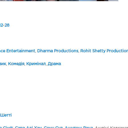
12
-
28
nce Entertainment
,
Dharma Productions
,
Rohit Shetty Productio
вик
,
Комедія
,
Кримінал
,
Драма
 Шетті