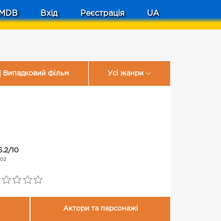
MDB
Вхід
Реєстрація
UA
Випадковий фільм
Усі жанри
6.2/10
102
Актори та персонажі