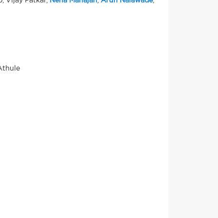
, Vijay Patkar,
Neha Mahajan
,
Arun Nalawade
,
Athule