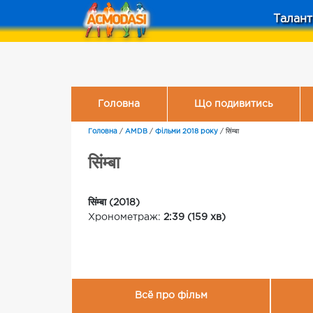
Талант
Головна
Що подивитись
Головна
/
AMDB
/
Фільми 2018 року
/
सिंम्बा
सिंम्बा
सिंम्बा (2018)
Хронометраж:
2:39 (159 хв)
Всё про фільм