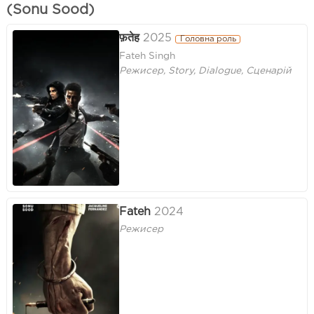
(Sonu Sood)
फ़तेह
2025
Головна роль
Fateh Singh
Режисер, Story, Dialogue, Сценарій
Fateh
2024
Режисер