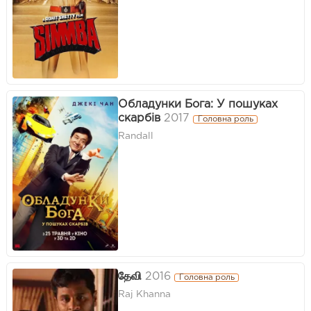
Обладунки Бога: У пошуках
скарбів
2017
Головна роль
Randall
தேவி
2016
Головна роль
Raj Khanna