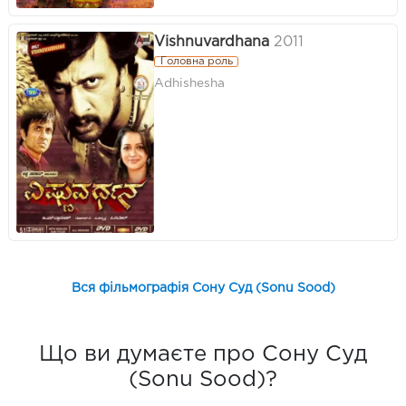
Vishnuvardhana
2011
Головна роль
Adhishesha
Вся фільмографія Сону Суд (Sonu Sood)
Що ви думаєте про Сону Суд
(Sonu Sood)?