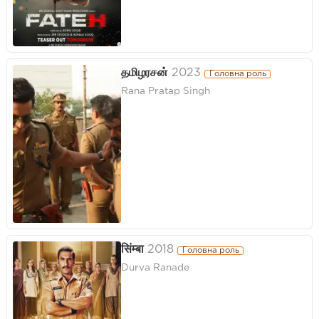
தமிழரசன்
2023
Головна роль
Rana Pratap Singh
सिंम्बा
2018
Головна роль
Durva Ranade