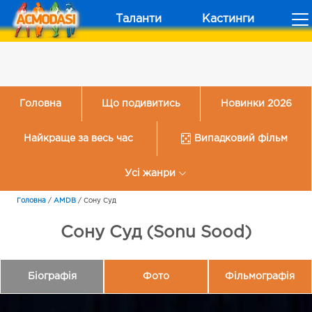
Таланти
Кастинги
Головна
Що подивитись
Новинки 2026
Найкраще за весь час
Випадковий фільм
Усі жанри
Головна
/
AMDB
/
Сону Суд
Сону Суд (Sonu Sood)
Біографія
Фото
Фільмографія