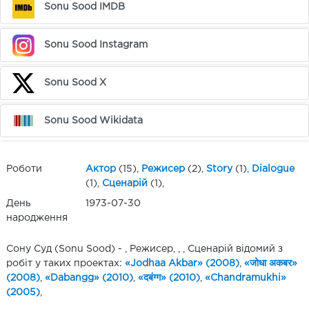
Sonu Sood IMDB
Sonu Sood Instagram
Sonu Sood X
Sonu Sood Wikidata
Роботи
Актор
(15),
Режисер
(2),
Story
(1),
Dialogue
(1),
Сценарій
(1),
День
1973-07-30
народження
Сону Суд (Sonu Sood) - , Режисер, , , Сценарій відомий з
робіт у таких проектах:
«Jodhaa Akbar» (2008)
,
«जोधा अकबर»
(2008)
,
«Dabangg» (2010)
,
«दबंग्ग» (2010)
,
«Chandramukhi»
(2005)
,