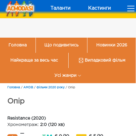
Таланти
Кастинги
Головна
Що подивитись
Новинки 2026
Найкраще за весь час
Випадковий фільм
Усі жанри
Головна
/
AMDB
/
Фільми 2020 року
/
Опір
Опір
Resistance (2020)
Хронометраж:
2:0 (120 хв)
—