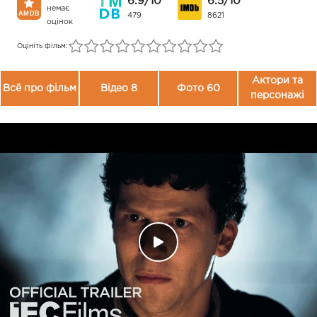
6.9/10
6.5/10
немає
479
8621
оцінок
Оцініть фільм:
Актори та
Всё про фільм
Відео 8
Фото 60
персонажі