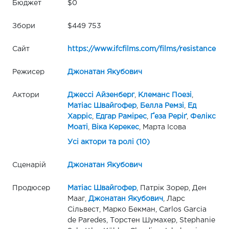
Бюджет
$0
Збори
$449 753
Сайт
https://www.ifcfilms.com/films/resistance
Режисер
Джонатан Якубович
Актори
Джессі Айзенберг
,
Клеманс Поезі
,
Матіас Швайгофер
,
Белла Ремзі
,
Ед
Харріс
,
Едгар Рамірес
,
Ґеза Реріґ
,
Фелікс
Моаті
,
Віка Керекес
, Марта Ісова
Усі актори та ролі (10)
Сценарій
Джонатан Якубович
Продюсер
Матіас Швайгофер
, Патрік Зорер, Ден
Мааг,
Джонатан Якубович
, Ларс
Сільвест, Марко Бекман, Carlos Garcia
de Paredes, Торстен Шумахер, Stephanie