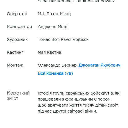
Schettler-Köhler, Claudine Jakubowicz
Оператор
М. І. Літтін-Менц
Композитор
Анджело Міллі
Художник
Томас Вот, Pavel Vojtisek
Кастинг
Мая Кветна
Монтаж
Олександр Бернер,
Джонатан Якубович
Вся команда (76)
Короткий
Історія групи єврейських бойскаутів, які
зміст
працювали з французьким Опором,
щоб врятувати життя тисяч дітей-сиріт
під час Другої світової війни.