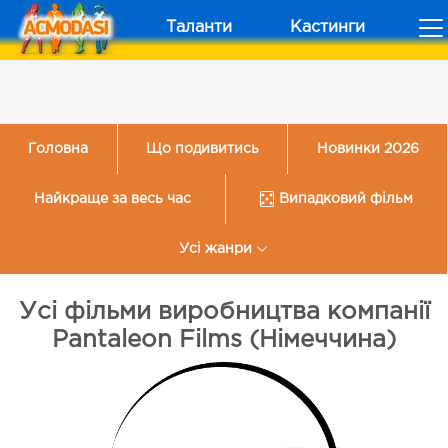
Таланти
Кастинги
Головна
Що подивитись
Новинки 2026
Найкраще за весь час
Випадковий фільм
Усі жанри
Усі фільми виробництва компанії
Pantaleon Films (Німеччина)