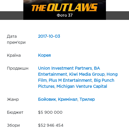
Фото 37
Дата
2017
-
10
-
03
прем'єри
Країна
Корея
Продакшн
Union Investment Partners
,
BA
Entertainment
,
Kiwi Media Group
,
Hong
Film
,
Plus M Entertainment
,
Big Punch
Pictures
,
Michigan Venture Capital
Жанр
Бойовик
,
Кримінал
,
Трилер
Бюджет
$5 900 000
Збори
$52 946 454