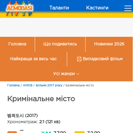
Таланти
Кастинги
Головна
Що подивитись
Новинки 2026
Найкраще за весь час
Випадковий фільм
Усі жанри
Головна
/
AMDB
/
Фільми 2017 року
/
Кримінальне місто
Кримінальне місто
범죄도시 (2017)
Хронометраж:
2:1 (121 хв)
—