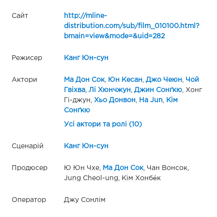
Сайт
http://mline-
distribution.com/sub/film_010100.html?
bmain=view&mode=&uid=282
Режисер
Канг Юн-сун
Актори
Ма Дон Сок
,
Юн Кесан
,
Джо Чеюн
,
Чой
Гвіхва
,
Лі Хюнчжун
,
Джин Сонґкю
, Хонг
Гі-джун,
Хьо Донвон
,
Ha Jun
,
Кім
Сонґкю
Усі актори та ролі (10)
Сценарій
Канг Юн-сун
Продюсер
Ю Юн Чхе,
Ма Дон Сок
, Чан Вонсок,
Jung Cheol-ung, Кім Хонбе́к
Оператор
Джу Сонлім