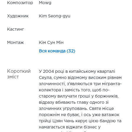
Композитор
Mowg
Художник
Kim Seong-gyu
Кастинг
Монтаж
Кім Сун Мін
Вся команда (32)
Короткий
У 2004 році в китайському кварталі
зміст
Сеула, сумно відомому високим рівнем
злочинності, з'являються три мігранта-
колектора і замість того, щоб по-
старому вилучати гроші у боржників,
відразу вбивають главу одного зі
злочинних угруповань. Святе місце
порожнім не буває, і ось уже ватажок
трійці Цзян Чень керує цією бандою та
намагається віджати бізнес у