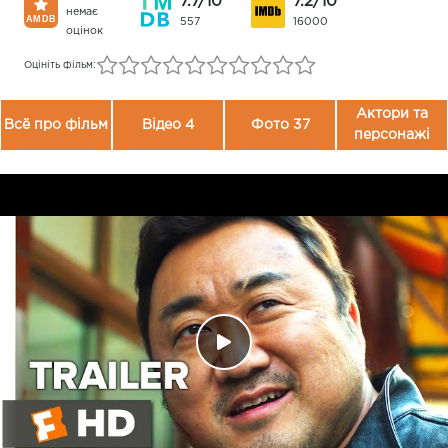
7.7/10
7.2/10
немає
557
16000
оцінок
Оцініть фільм:
Актори та
Всё про фільм
Відео 4
Фото 37
персонажі