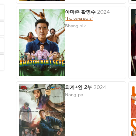
아마존 활명수
2024
Головна роль
Bbang-sik
외계+인 2부
2024
Nong-pa