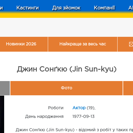
и
Кастинги
Для зйомок
Компанії
A
Новинки 2026
Найкраще за весь час
Джин Сонґкю (Jin Sun-kyu)
Фото
Роботи
Актор
(19),
День народження
1977-09-13
Джин Сонґкю (Jin Sun-kyu) - відомий з робіт у таких 