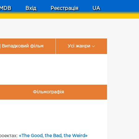
MDB
Вхід
Реєстрація
UA
Випадковий фільм
Усі жанри
Фільмографія
проектах:
«The Good, the Bad, the Weird»