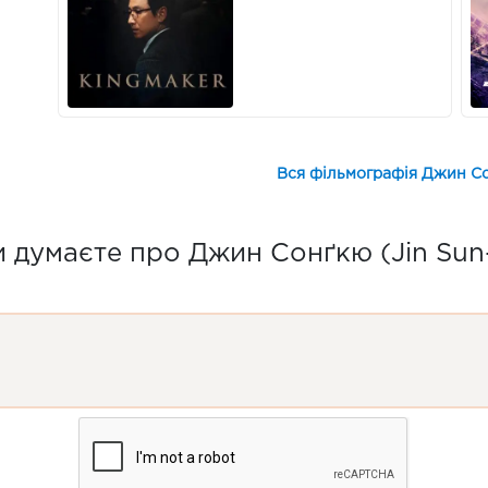
Вся фільмографія Джин Со
 думаєте про Джин Сонґкю (Jin Sun