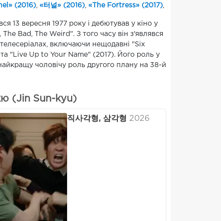
el» (2016)
,
«터널» (2016)
,
«The Fortress» (2017)
,
я 13 вересня 1977 року і дебютував у кіно у
The Bad, The Weird". З того часу він з'являвся
 телесеріалах, включаючи нещодавні "Six
 та "Live Up to Your Name" (2017). Його роль у
 найкращу чоловічу роль другого плану на 38-й
 (Jin Sun-kyu)
직사각형, 삼각형
2026