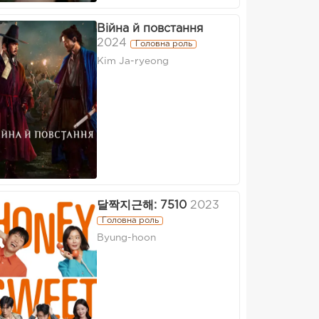
Війна й повстання
2024
Головна роль
Kim Ja-ryeong
달짝지근해: 7510
2023
Головна роль
Byung-hoon