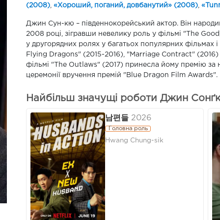
(2008)
,
«Хороший, поганий, довбанутий» (2008)
,
«Tunn
Джин Сун-кю – південнокорейський актор. Він народивс
2008 році, зігравши невелику роль у фільмі "The Good, 
у другорядних ролях у багатьох популярних фільмах і
Flying Dragons" (2015-2016), "Marriage Contract" (2016)
фільмі "The Outlaws" (2017) принесла йому премію за
церемонії вручення премій "Blue Dragon Film Awards".
Найбільш значущі роботи Джин Сонґкю
남편들
2026
Головна роль
Hwang Chung-sik