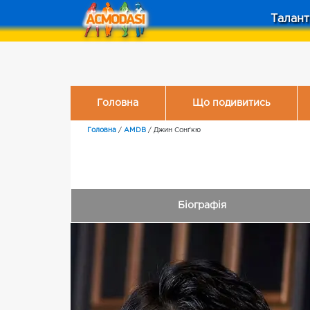
Талант
Головна
Що подивитись
Головна
/
AMDB
/
Джин Сонґкю
Біографія