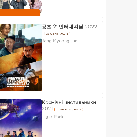
공조 2: 인터내셔날
2022
Головна роль
Jang Myeong-jun
Космічні чистильники
2021
Головна роль
Tiger Park