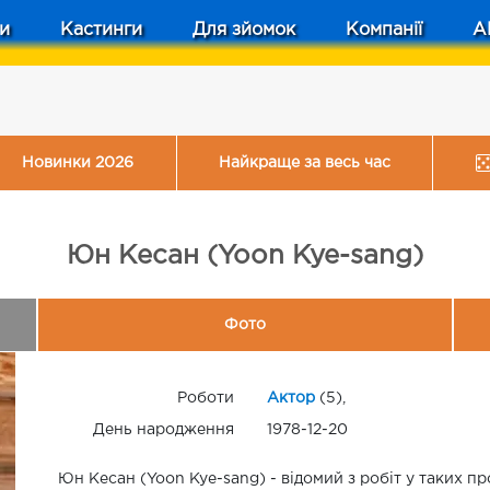
и
Кастинги
Для зйомок
Компанії
A
Новинки 2026
Найкраще за весь час
Юн Кесан (Yoon Kye-sang)
Фото
Роботи
Актор
(5),
День народження
1978-12-20
Юн Кесан (Yoon Kye-sang) - відомий з робіт у таких п