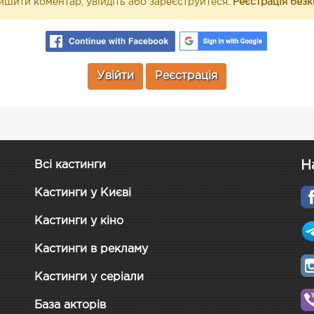
шити коментар, увійдіть або зареєструйтеся.
Реєстрація без
Увійти
Реєстрація
Н
Всі кастинги
Кастинги у Києві
Кастинги у кіно
Кастинги в рекламу
Кастинги у серіали
База акторів