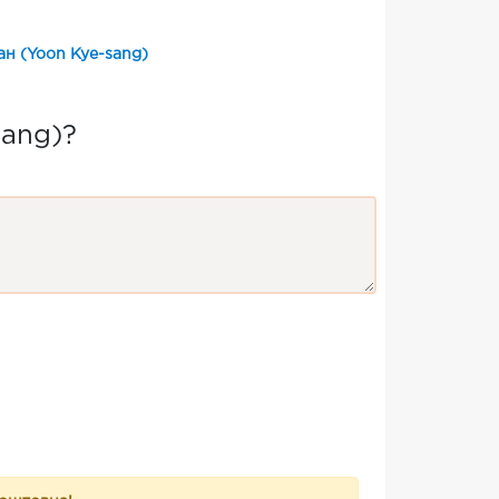
н (Yoon Kye-sang)
sang)?