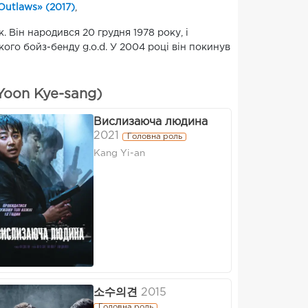
Outlaws» (2017)
,
 Він народився 20 грудня 1978 року, і
ого бойз-бенду g.o.d. У 2004 році він покинув
Yoon Kye-sang)
Вислизаюча людина
2021
Головна роль
Kang Yi-an
소수의견
2015
Головна роль