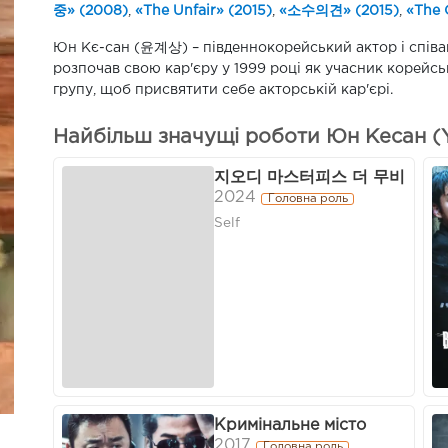
중» (2008)
,
«The Unfair» (2015)
,
«소수의견» (2015)
,
«The 
Юн Кє-сан (윤계상) – південнокорейський актор і співак.
розпочав свою кар'єру у 1999 році як учасник корейськ
групу, щоб присвятити себе акторській кар'єрі.
Найбільш значущі роботи Юн Кесан (
지오디 마스터피스 더 무비
2024
Головна роль
Self
Кримінальне місто
2017
Головна роль