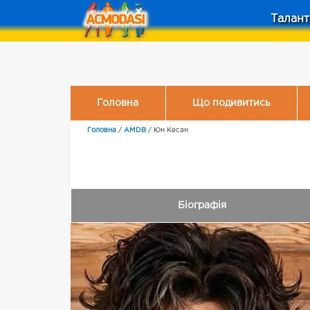
Талант
Головна
Що подивитись
Головна
/
AMDB
/
Юн Кесан
Біографія