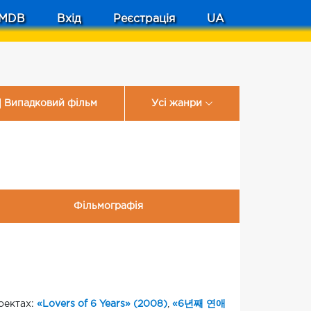
MDB
Вхід
Реєстрація
UA
Випадковий фільм
Усі жанри
Фільмографія
роектах:
«Lovers of 6 Years» (2008)
,
«6년째 연애