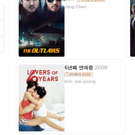
Jang Chen
6년째 연애중
2008
Головна роль
Kim Jae-young