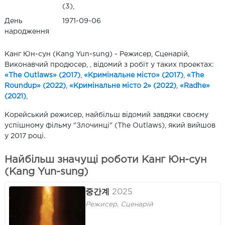
(3),
День
1971-09-06
народження
Канг Юн-сун (Kang Yun-sung) - Режисер, Сценарій,
Виконавчий продюсер, , відомий з робіт у таких проектах:
«The Outlaws» (2017)
,
«Кримінальне місто» (2017)
,
«The
Roundup» (2022)
,
«Кримінальне місто 2» (2022)
,
«Radhe»
(2021)
,
Корейський режисер, найбільш відомий завдяки своєму
успішному фільму "Злочинці" (The Outlaws), який вийшов
у 2017 році.
Найбільш значущі роботи Канг Юн-сун
(Kang Yun-sung)
중간계
2025
Режисер, Сценарій