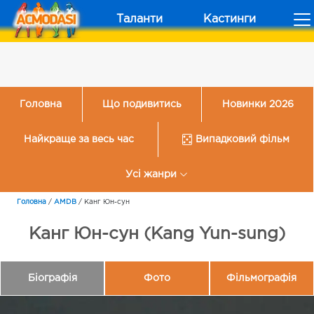
Таланти
Кастинги
Головна
Що подивитись
Новинки 2026
Найкраще за весь час
Випадковий фільм
Усі жанри
Головна
/
AMDB
/
Канг Юн-сун
Канг Юн-сун (Kang Yun-sung)
Біографія
Фото
Фільмографія