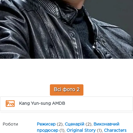
Всі фото 2
Kang Yun-sung AMDB
Роботи
Режисер
(2),
Сценарій
(2),
Виконавчий
продюсер
(1),
Original Story
(1),
Characters