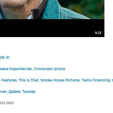
9:23
08
-
31
нане Королівство
,
Сполучені Штати
 Features
,
This Is That
,
Smoke House Pictures
,
Twins Financing
,
інал
,
Драма
,
Трилер
000 000