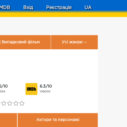
MDB
Вхід
Реєстрація
UA
Випадковий фільм
Усі жанри
6/10
6.3/10
1534
106000
Актори та персонажі