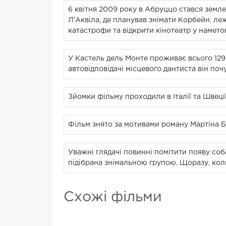
6 квітня 2009 року в Абруццо стався земл
Л’Аквіла, де планував знімати Корбейн, ле
катастрофи та відкрити кінотеатр у намето
У Кастель дель Монте проживає всього 129
автовідповідачі місцевого дантиста він по
Зйомки фільму проходили в Італії та Швеції
Фільм знято за мотивами роману Мартіна Б
Уважні глядачі повинні помітити появу соба
підібрана знімальною групою. Щоразу, коли
Схожі фільми