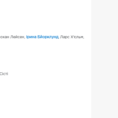
Йохан Лейсен,
Ірина Бйорклунд
, Ларс Х'єльм,
Сісті