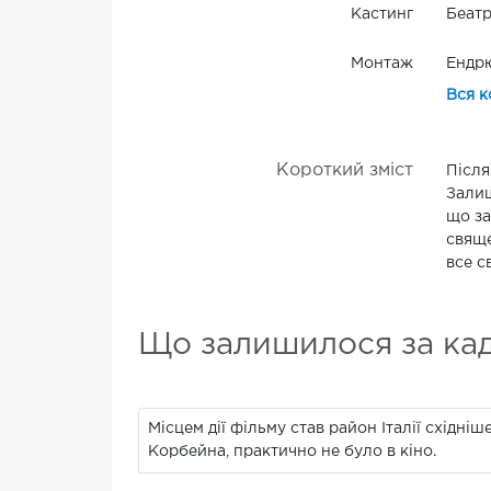
Кастинг
Беатр
Монтаж
Ендр
Вся к
Короткий зміст
Після
Залиш
що за
свяще
все с
Що залишилося за ка
Місцем дії фільму став район Італії східні
Корбейна, практично не було в кіно.