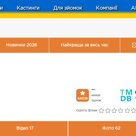
и
Кастинги
Для зйомок
Компанії
A
Новинки 2026
Найкраще за весь час
—
немає
оцінок
Оцініть фільм:
Відео 17
Фото 62