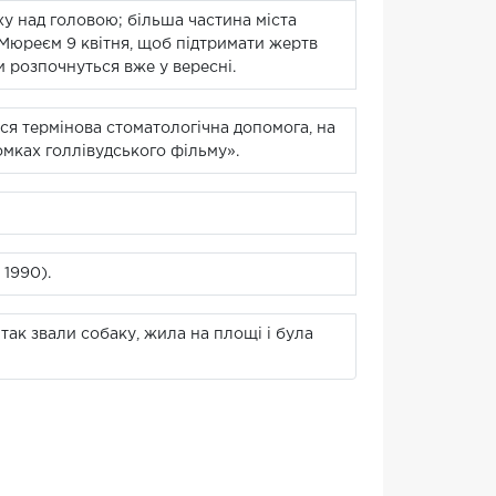
у над головою; більша частина міста
м Мюреєм 9 квітня, щоб підтримати жертв
и розпочнуться вже у вересні.
ся термінова стоматологічна допомога, на
омках голлівудського фільму».
1990).
 так звали собаку, жила на площі і була