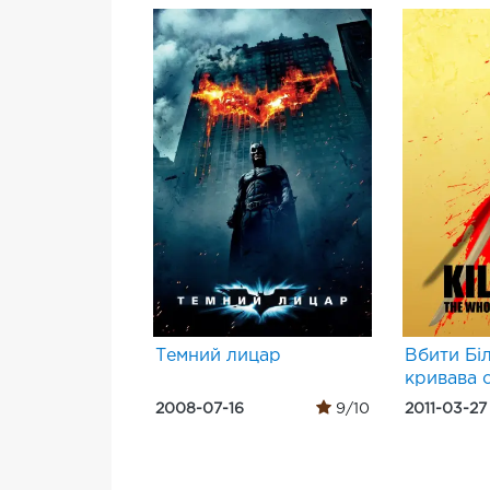
Темний лицар
Вбити Бі
кривава 
2008-07-16
9/10
2011-03-27