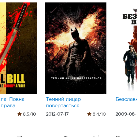
лла: Повна
Темний лицар
Безслав
справа
повертається
8.5/10
2012-07-17
8.4/10
2009-08-