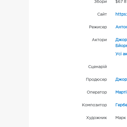
Збори
$67 8
Сайт
https
Режисер
Анто
Актори
Джор
Бйорн
Усі а
Сценарій
Продюсер
Джор
Оператор
Марті
Композитор
Гербе
Художник
Марк 