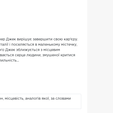
ілер Джек вирішує завершити свою кар'єру.
талії і поселяється в маленькому містечку,
ого Джек зближується з місцевим
ивається серце людини, змушеної критися
ильність...
, місцевість, аналогів якої, за словами