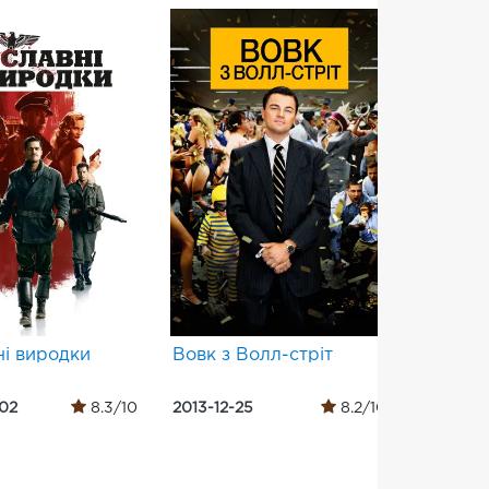
ні виродки
Вовк з Волл-стріт
Банди 
02
8.3/10
2013-12-25
8.2/10
2012-06