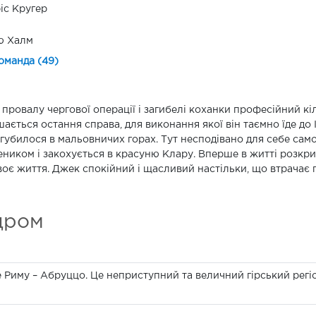
іс Кругер
ю Халм
оманда (49)
 провалу чергової операції і загибелі коханки професійний к
ається остання справа, для виконання якої він таємно їде до І
губилося в мальовничих горах. Тут несподівано для себе сам
ником і закохується в красуню Клару. Вперше в житті розкр
воє життя. Джек спокійний і щасливий настільки, що втрачає п
дром
ше Риму – Абруццо. Це неприступний та величний гірський регіон