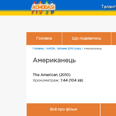
Талант
Головна
Що подивитись
Головна
/
AMDB
/
Фільми 2010 року
/
Американець
Американець
The American (2010)
Хронометраж:
1:44 (104 хв)
Всё про фільм