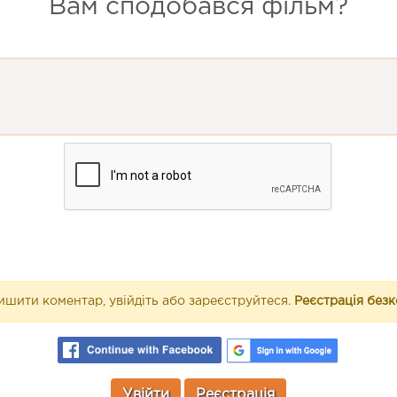
Вам сподобався фільм?
шити коментар, увійдіть або зареєструйтеся.
Реєстрація без
Увійти
Реєстрація