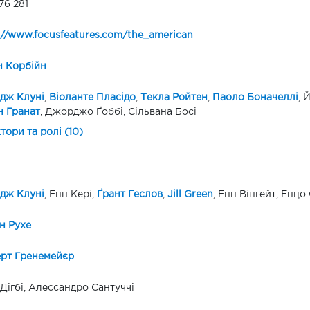
76 281
://www.focusfeatures.com/the_american
н Корбійн
дж Клуні
,
Віоланте Пласідо
,
Текла Ройтен
,
Паоло Боначеллі
, 
 Гранат
, Джорджо Ґоббі, Сільвана Босі
ктори та ролі (10)
дж Клуні
, Енн Кері,
Ґрант Геслов
,
Jill Green
, Енн Вінґейт, Енцо 
н Рухе
рт Гренемейєр
Дігбі, Алессандро Сантуччі