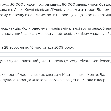
етрус; 30 000 людей постраждало, 60 000 залишилися без дах
жала в руїнах. Клуні відвідав Л’Аквілу разом з актором Білло
вому містечку в Сан Деметро. Він пообіцяв, що зйомки картин
 мешканців. Коли одному з членів знімальної групи знадобила
чув наступний запис: «Не доступний, оскільки беру участь у зй
 з 28 вересня по 16 листопада 2009 року.
ута «Дуже приватний джентльмен» (A Very Private Gentleman, 
ки чорної масті в деяких сценах у Кастель дель Монте. Валлі,
 лунала команда «Мотор», собака з радістю вбігала в кадр.