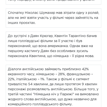
Спочатку Ніколас Шумахер мав зіграти одну з ролей,
але не зміг взяти участь у фільмі через зайнятість на
інших проєктах.
До зустрічі з Даян Крюгер, Квентін Тарантіно бачив
лише голлівудські фільми за її участю і був
переконаний, що вона американка. Однак вже на
першому кастингу Даян без особливих зусиль
переконала Квентина, що німецька – її рідна мова.
Діалоги англійською займають приблизно 42%
екранного часу, німецькою – 28%, французькою –
22%, італійською – 1%. Також у фільмі є сегмент
тривалістю 54 хвилини, де лише протягом 9 хвилин
персонажі розмовляють англійською. Більше того, у
третій частині "Німецька ніч у Парижі" не вимовлено
жодного слова англійською, що дуже незвично для
комерційного голлівудського фільму.