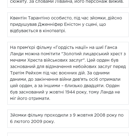
сюжету. За словами Лівайна, його персонаж вижив.
Квентін Тарантіно особисто, під час зйомки, дійсно
придушував Дженніфер Еністон у сцені, що
відбувається в кінотеатрі.
На прем'єрі фільму «Гордість нації» на шиї Ганса
Ланди можна помітити "Золотий лицарський хрест з
мечами Хреста військових заслуг". Цей орден був
заснований для відзначення небойових заслуг перед
Третім Рейхом під час воєнних дій. За одними
даними, до закінчення війни дев'ять осіб отримали
цей орден, а за іншими – близько двадцяти. Орден
був заснований у жовтні 1944 року, тому Ланда не
міг його отримати.
Зйомки фільму проходили з 9 жовтня 2008 року по
6 лютого 2009 року.