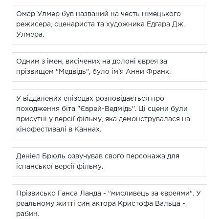
Омар Улмер був названий на честь німецького
режисера, сценариста та художника Едгара Дж.
Улмера.
Одним з імен, висічених на долоні єврея за
прізвищем "Медвідь", було ім'я Анни Франк.
У віддалених епізодах розповідається про
походження біта "Єврей-Ведмідь". Ці сцени були
присутні у версії фільму, яка демонструвалася на
кінофестивалі в Каннах.
Деніел Брюль озвучував свого персонажа для
іспанської версії фільму.
Прізвисько Ганса Ланда - "мисливець за євреями". У
реальному житті син актора Кристофа Вальца -
рабин.