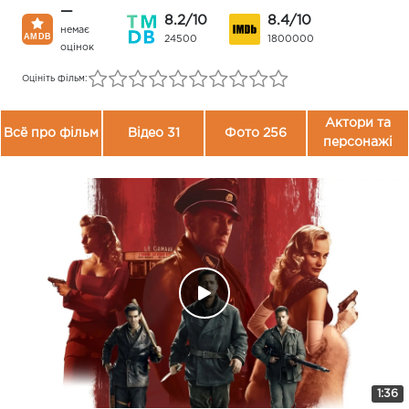
—
8.2/10
8.4/10
немає
24500
1800000
оцінок
Оцініть фільм:
Актори та
Всё про фільм
Відео 31
Фото 256
персонажі
1:36