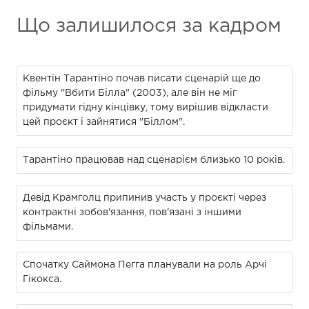
Що залишилося за кадром
Квентін Тарантіно почав писати сценарій ще до
фільму "Вбити Білла" (2003), але він не міг
придумати гідну кінцівку, тому вирішив відкласти
цей проєкт і зайнятися "Біллом".
Тарантіно працював над сценарієм близько 10 років.
Девід Крамголц припинив участь у проєкті через
контрактні зобов'язання, пов'язані з іншими
фільмами.
Спочатку Саймона Пегга планували на роль Арчі
Гікокса.