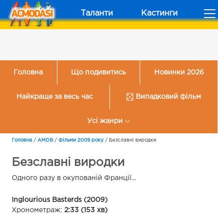
Таланти
Кастинги
Головна
Що подивитись
Новинки 2026
Найкраще за весь час
Випадковий фільм
Усі жанри
Головна
/
AMDB
/
Фільми 2009 року
/
Безславні виродки
Безславні виродки
Одного разу в окупованій Франції...
Inglourious Basterds (2009)
Хронометраж:
2:33 (153 хв)