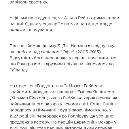
вирізали свастику.
У фільмі не згадується, як Альдо Рейн отримав шрам
на шиї. Однак у сценарії є натяки на те, що Альдо
пережив лінчування.
Під час зйомок фільму Б. Дж. Новак взяв відпустку
від роботи над серіалом "Офіс" (2005-2013).
Відсутність його персонажа у серіалі пояснили тим,
що Раян разом із друзями поїхав на відпочинок до
Таїланду.
На прем'єрі «Гордості нації» Йозеф Геббельс
знайомить Фредеріка Целлера з Емілем Яннінгсом
(Хільмар Ейкхорн), якого Геббельс характеризує як
найвеличнішого актора у всьому світі. Еміль Яннінгс
народився в Німеччині і був зіркою німого кіно. У
1927 році він перебрався до Голлівуду, де успішно
продовжив кар'єру. На першій церемонії «Оскар» у
1929 році він став першим актором, який отримав