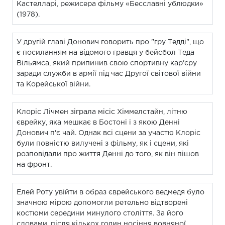
Кастелларі, режисера фільму «Бесславні ублюдки»
(1978).
У другій главі Донович говорить про "гру Тедді", що
є посиланням на відомого гравця у бейсбол Теда
Вільямса, який припинив свою спортивну кар'єру
заради служби в армії під час Другої світової війни
та Корейської війни.
Клоріс Лічмен зіграла місіс Хіммелстайн, літню
єврейку, яка мешкає в Бостоні і з якою Денні
Донович п'є чай. Однак всі сцени за участю Клоріс
були повністю вилучені з фільму, як і сцени, які
розповідали про життя Денні до того, як він пішов
на фронт.
Елей Роту увійти в образ єврейського ведмедя було
значною мірою допомогли ретельно відтворені
костюми середини минулого століття. За його
словами, після кількох годин носіння вовняної