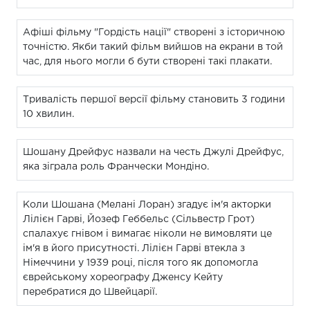
Афіші фільму "Гордість нації" створені з історичною
точністю. Якби такий фільм вийшов на екрани в той
час, для нього могли б бути створені такі плакати.
Тривалість першої версії фільму становить 3 години
10 хвилин.
Шошану Дрейфус назвали на честь Джулі Дрейфус,
яка зіграла роль Франчески Мондіно.
Коли Шошана (Мелані Лоран) згадує ім'я акторки
Лілієн Гарві, Йозеф Геббельс (Сільвестр Грот)
спалахує гнівом і вимагає ніколи не вимовляти це
ім'я в його присутності. Лілієн Гарві втекла з
Німеччини у 1939 році, після того як допомогла
єврейському хореографу Дженсу Кейту
перебратися до Швейцарії.