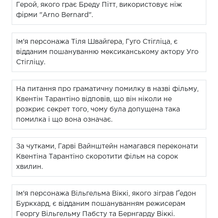
Герой, якого грає Бреду Пітт, використовує ніж
фірми "Arno Bernard".
Ім'я персонажа Тіля Швайгера, Гуго Стігліца, є
відданим пошануванню мексиканському актору Уго
Стігліцу.
На питання про граматичну помилку в назві фільму,
Квентін Тарантіно відповів, що він ніколи не
розкриє секрет того, чому була допущена така
помилка і що вона означає.
За чутками, Гарві Вайнштейн намагався переконати
Квентіна Тарантіно скоротити фільм на сорок
хвилин.
Ім'я персонажа Вільгельма Віккі, якого зіграв Ґедон
Буркхард, є відданим пошануванням режисерам
Георгу Вільгельму Пабсту та Бернгарду Віккі.