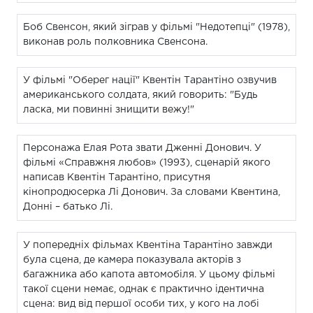
Боб Свенсон, який зіграв у фільмі "Недотепці" (1978),
виконав роль полковника Свенсона.
У фільмі "Оберег нації" Квентін Тарантіно озвучив
американського солдата, який говорить: "Будь
ласка, ми повинні знищити вежу!"
Персонажа Елая Рота звати Дженні Донович. У
фільмі «Справжня любов» (1993), сценарій якого
написав Квентін Тарантіно, присутня
кінопродюсерка Лі Донович. За словами Квентина,
Донні – батько Лі.
У попередніх фільмах Квентіна Тарантіно завжди
була сцена, де камера показувала акторів з
багажника або капота автомобіля. У цьому фільмі
такої сцени немає, однак є практично ідентична
сцена: вид від першої особи тих, у кого на лобі