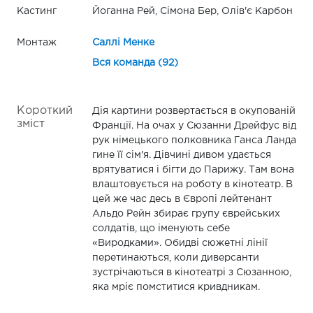
Кастинг
Йоганна Рей, Сімона Бер, Олів'є Карбон
Монтаж
Саллі Менке
Вся команда (92)
Короткий
Дія картини розвертається в окупованій
зміст
Франції. На очах у Сюзанни Дрейфус від
рук німецького полковника Ганса Ланда
гине її сім'я. Дівчині дивом удається
врятуватися і бігти до Парижу. Там вона
влаштовується на роботу в кінотеатр. В
цей же час десь в Європі лейтенант
Альдо Рейн збирає групу єврейських
солдатів, що іменують себе
«Виродками». Обидві сюжетні лінії
перетинаються, коли диверсанти
зустрічаються в кінотеатрі з Сюзанною,
яка мріє помститися кривдникам.