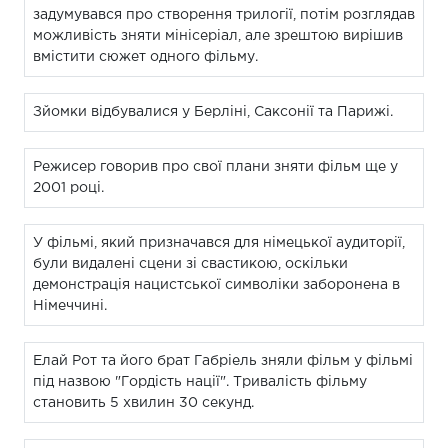
задумувався про створення трилогії, потім розглядав
можливість зняти мінісеріал, але зрештою вирішив
вмістити сюжет одного фільму.
Зйомки відбувалися у Берліні, Саксонії та Парижі.
Режисер говорив про свої плани зняти фільм ще у
2001 році.
У фільмі, який призначався для німецької аудиторії,
були видалені сцени зі свастикою, оскільки
демонстрація нацистської символіки заборонена в
Німеччині.
Елай Рот та його брат Габріель зняли фільм у фільмі
під назвою "Гордість нації". Тривалість фільму
становить 5 хвилин 30 секунд.