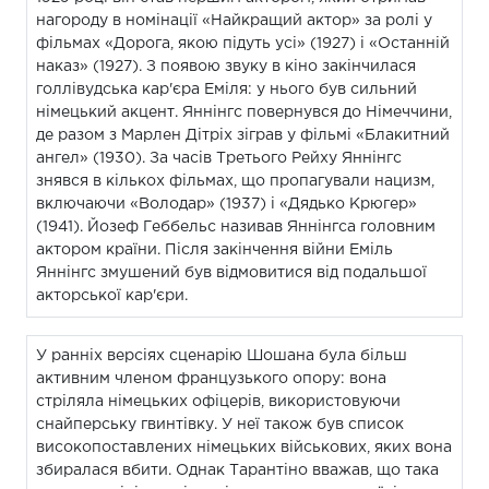
нагороду в номінації «Найкращий актор» за ролі у
фільмах «Дорога, якою підуть усі» (1927) і «Останній
наказ» (1927). З появою звуку в кіно закінчилася
голлівудська кар'єра Еміля: у нього був сильний
німецький акцент. Яннінгс повернувся до Німеччини,
де разом з Марлен Дітріх зіграв у фільмі «Блакитний
ангел» (1930). За часів Третього Рейху Яннінгс
знявся в кількох фільмах, що пропагували нацизм,
включаючи «Володар» (1937) і «Дядько Крюгер»
(1941). Йозеф Геббельс називав Яннінгса головним
актором країни. Після закінчення війни Еміль
Яннінгс змушений був відмовитися від подальшої
акторської кар'єри.
У ранніх версіях сценарію Шошана була більш
активним членом французького опору: вона
стріляла німецьких офіцерів, використовуючи
снайперську гвинтівку. У неї також був список
високопоставлених німецьких військових, яких вона
збиралася вбити. Однак Тарантіно вважав, що така