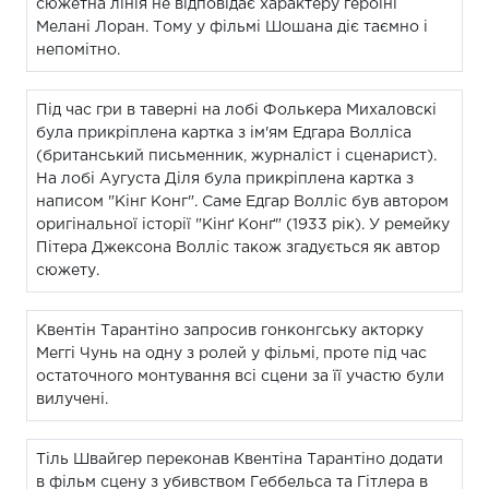
сюжетна лінія не відповідає характеру героїні
Мелані Лоран. Тому у фільмі Шошана діє таємно і
непомітно.
Під час гри в таверні на лобі Фолькера Михаловскі
була прикріплена картка з ім'ям Едгара Волліса
(британський письменник, журналіст і сценарист).
На лобі Аугуста Діля була прикріплена картка з
написом "Кінг Конг". Саме Едгар Волліс був автором
оригінальної історії "Кінґ Конґ" (1933 рік). У ремейку
Пітера Джексона Волліс також згадується як автор
сюжету.
Квентін Тарантіно запросив гонконгську акторку
Меггі Чунь на одну з ролей у фільмі, проте під час
остаточного монтування всі сцени за її участю були
вилучені.
Тіль Швайгер переконав Квентіна Тарантіно додати
в фільм сцену з убивством Геббельса та Гітлера в