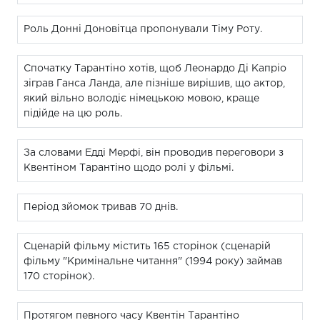
Роль Донні Доновітца пропонували Тіму Роту.
Спочатку Тарантіно хотів, щоб Леонардо Ді Капріо
зіграв Ганса Ланда, але пізніше вирішив, що актор,
який вільно володіє німецькою мовою, краще
підійде на цю роль.
За словами Едді Мерфі, він проводив переговори з
Квентіном Тарантіно щодо ролі у фільмі.
Період зйомок тривав 70 днів.
Сценарій фільму містить 165 сторінок (сценарій
фільму "Кримінальне читання" (1994 року) займав
170 сторінок).
Протягом певного часу Квентін Тарантіно