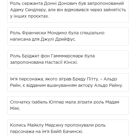
Роль сержанта Донні Донович був запропонований
Адаму Сендлеру, але він відмовився через зайнятість
у інших проєктах.
Роль Франчески Мондино була спеціально
написана для Джулі Дрейфус.
Роль Бріджет фон Гамммерсмарк була
запропонована Настасії Кінскі.
Ім'я персонажа, якого зіграв Бреду Пітту, – Альдо
Рейн, є відданим вшануванням актору Альдо Рейну.
Спочатку Ізабель Юппер мала зіграти роль Мадам
Мімі.
Колись Майклу Медсену пропонували роль
персонажа на ім'я Бейб Бачинскі.