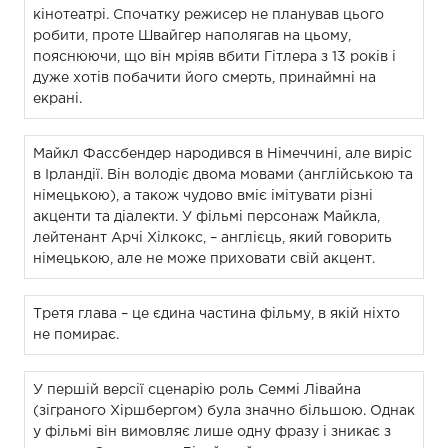
кінотеатрі. Спочатку режисер не планував цього
робити, проте Швайгер наполягав на цьому,
пояснюючи, що він мріяв вбити Гітлера з 13 років і
дуже хотів побачити його смерть, принаймні на
екрані.
Майкл Фассбендер народився в Німеччині, але виріс
в Ірландії. Він володіє двома мовами (англійською та
німецькою), а також чудово вміє імітувати різні
акценти та діалекти. У фільмі персонаж Майкла,
лейтенант Арчі Хілкокс, – англієць, який говорить
німецькою, але не може приховати свій акцент.
Третя глава – це єдина частина фільму, в якій ніхто
не помирає.
У першій версії сценарію роль Семмі Лівайна
(зіграного Хіршбергом) була значно більшою. Однак
у фільмі він вимовляє лише одну фразу і зникає з