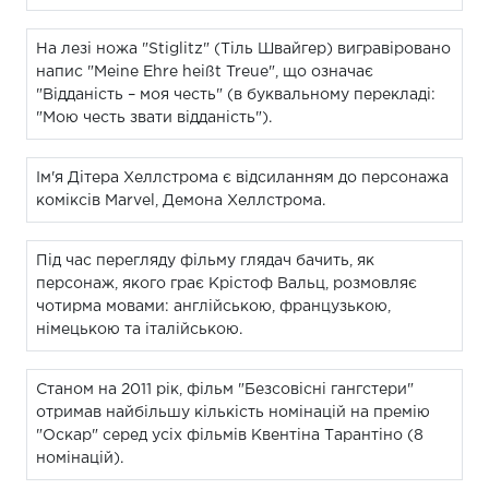
На лезі ножа "Stiglitz" (Тіль Швайгер) вигравіровано
напис "Meine Ehre heißt Treue", що означає
"Відданість – моя честь" (в буквальному перекладі:
"Мою честь звати відданість").
Ім'я Дітера Хеллстрома є відсиланням до персонажа
коміксів Marvel, Демона Хеллстрома.
Під час перегляду фільму глядач бачить, як
персонаж, якого грає Крістоф Вальц, розмовляє
чотирма мовами: англійською, французькою,
німецькою та італійською.
Станом на 2011 рік, фільм "Безсовісні гангстери"
отримав найбільшу кількість номінацій на премію
"Оскар" серед усіх фільмів Квентіна Тарантіно (8
номінацій).