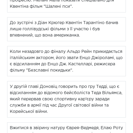
професію: Мелані мала показати спеціально для
Квентіна фільм "Шалені пси".
До зустрічі з Діан Крюгер Квентін Тарантіно бачив
лише голлівудські фільми з її участю і був
впевнений, що вона американка.
Коли незадовго до фіналу Альдо Рейн прикидається
італійським актором, його звати Енцо Джіроламі, що
є відсиланням до Енцо Дж. Кастелларі, режисера
фільму "Безславні покидьки".
У другій главі Доновіц говорить про гру Тедді, що є
відсиланням до відомого бейсболіста Теда Вільямса,
який перервав свою спортивну кар'єру заради
служби в армії під час Другої світової війни та
Корейської війни.
Вжитися в звірину натуру Єврея-Ведмедя, Елаю Роту