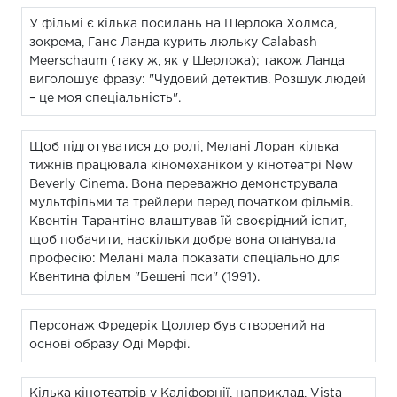
У фільмі є кілька посилань на Шерлока Холмса,
зокрема, Ганс Ланда курить люльку Calabash
Meerschaum (таку ж, як у Шерлока); також Ланда
виголошує фразу: "Чудовий детектив. Розшук людей
– це моя спеціальність".
Щоб підготуватися до ролі, Мелані Лоран кілька
тижнів працювала кіномеханіком у кінотеатрі New
Beverly Cinema. Вона переважно демонструвала
мультфільми та трейлери перед початком фільмів.
Квентін Тарантіно влаштував їй своєрідний іспит,
щоб побачити, наскільки добре вона опанувала
професію: Мелані мала показати спеціально для
Квентина фільм "Бешені пси" (1991).
Персонаж Фредерік Цоллер був створений на
основі образу Оді Мерфі.
Кілька кінотеатрів у Каліфорнії, наприклад, Vista