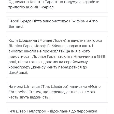
Одночасно Квентін Тарантіно подумував зробити
трилогію або міні-серіал.
Герой Бреда Пітта використовує ніж фірми Arno
Bernard.
Коли Шошанна (Мелані Лоран) згадує ім’я акторки
Ліллієн Гарві, Йозеф Геббельс впадає в лють і
вимагає ніколи не промовляти це ім’я в його
присутності. Ліллієн Гарві втекла з Німеччини в 1939
році, після того, як допомогла єврейському
хореографу Дженсу Кейту перебратися до
Швейцарії.
На ножі Штігліца (Тіль Швайгер) написано «Meine
Ehre heisst Treue», що перекладається як «Мою
честь звуть відданість».
Ім'я Дітер Геллстром – відсилання до персонажа