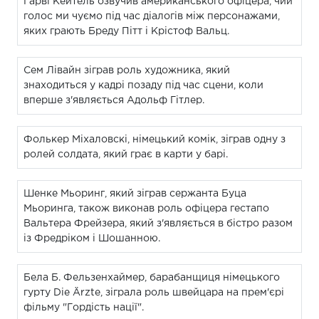
Гарві Кейтель озвучив американського офіцера, чий
голос ми чуємо під час діалогів між персонажами,
яких грають Бреду Пітт і Крістоф Вальц.
Сем Лівайн зіграв роль художника, який
знаходиться у кадрі позаду під час сцени, коли
вперше з'являється Адольф Гітлер.
Фолькер Міхаловскі, німецький комік, зіграв одну з
ролей солдата, який грає в карти у барі.
Шенке Мьоринг, який зіграв сержанта Буца
Мьоринга, також виконав роль офіцера гестапо
Вальтера Фрейзера, який з'являється в бістро разом
із Фредріком і Шошанною.
Бела Б. Фельзенхаймер, барабанщиця німецького
гурту Die Ärzte, зіграла роль швейцара на прем'єрі
фільму "Гордість нації".