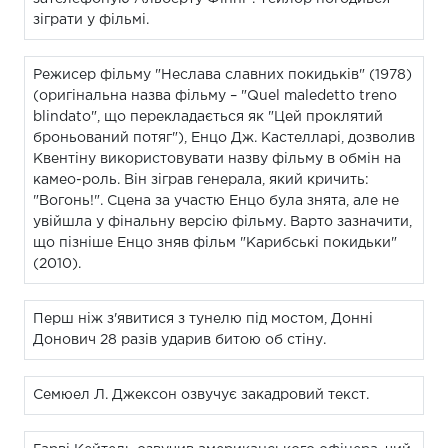
зіграти у фільмі.
Режисер фільму "Неслава славних покидьків" (1978)
(оригінальна назва фільму – "Quel maledetto treno
blindato", що перекладається як "Цей проклятий
броньований потяг"), Енцо Дж. Кастелларі, дозволив
Квентіну використовувати назву фільму в обмін на
камео-роль. Він зіграв генерала, який кричить:
"Вогонь!". Сцена за участю Енцо була знята, але не
увійшла у фінальну версію фільму. Варто зазначити,
що пізніше Енцо зняв фільм "Карибські покидьки"
(2010).
Перш ніж з'явитися з тунелю під мостом, Донні
Донович 28 разів ударив битою об стіну.
Семюел Л. Джексон озвучує закадровий текст.