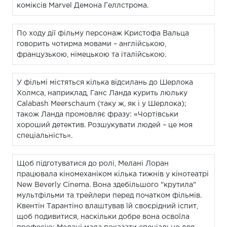
коміксів Marvel Демона Геллстрома.
По ходу дії фільму персонаж Кристофа Вальца
говорить чотирма мовами – англійською,
французькою, німецькою та італійською.
У фільмі містяться кілька відсилань до Шерлока
Холмса, наприклад, Ганс Ланда курить люльку
Calabash Meerschaum (таку ж, як і у Шерлока);
також Ланда промовляє фразу: «Чортівськи
хороший детектив. Розшукувати людей – це моя
спеціальність».
Щоб підготуватися до ролі, Мелані Лоран
працювала кіномеханіком кілька тижнів у кінотеатрі
New Beverly Cinema. Вона здебільшого "крутила"
мультфільми та трейлери перед початком фільмів.
Квентін Тарантіно влаштував їй своєрідний іспит,
щоб подивитися, наскільки добре вона освоїла