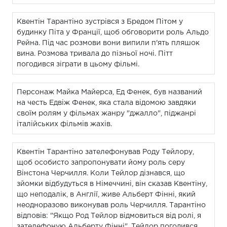
Квентін Тарантіно зустрівся з Бредом Пітом у
будинку Піта у Франції, щоб обговорити роль Альдо
Рейна. Під час розмови вони випили п'ять пляшок
вина. Розмова тривала до пізньої ночі. Пітт
погодився зіграти в цьому фільмі.
Персонаж Майка Майерса, Ед Фенек, був названий
на честь Едвіж Фенек, яка стала відомою завдяки
своїм ролям у фільмах жанру "джалло", піджанрі
італійських фільмів жахів.
Квентін Тарантіно зателефонував Роду Тейлору,
щоб особисто запропонувати йому роль серу
Вінстона Черчилля. Коли Тейлор дізнався, що
зйомки відбудуться в Німеччині, він сказав Квентіну,
що неподалік, в Англії, живе Альберт Фінні, який
неодноразово виконував роль Черчилля. Тарантіно
відповів: "Якщо Род Тейлор відмовиться від ролі, я
зателефоную Альберту Фінні". Тейлор погодився