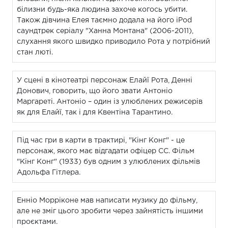
білизни будь-яка людина захоче когось убити.
Також дівчина Елея таємно додала на його iPod
саундтрек серіалу "Ханна Монтана" (2006-2011),
слухання якого швидко приводило Рота у потрібний
стан люті.
У сцені в кінотеатрі персонаж Елайї Рота, Денні
Донович, говорить, що його звати Антоніо
Маргареті. Антоніо – один із улюблених режисерів
як для Елайї, так і для Квентіна Тарантино.
Під час гри в карти в трактирі, "Кінг Конг" - це
персонаж, якого має відгадати офіцер СС. Фільм
"Кінг Конг" (1933) був одним з улюблених фільмів
Адольфа Гітлера.
Енніо Морріконе мав написати музику до фільму,
але не зміг цього зробити через зайнятість іншими
проєктами.