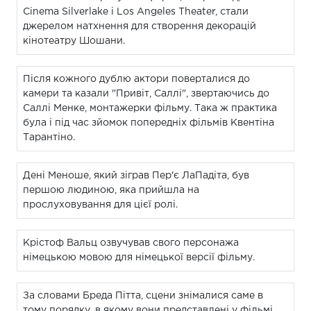
Cinema Silverlake і Los Angeles Theater, стали
джерелом натхнення для створення декорацій
кінотеатру Шошани.
Після кожного дублю актори поверталися до
камери та казали "Привіт, Саллі", звертаючись до
Саллі Менке, монтажерки фільму. Така ж практика
була і під час зйомок попередніх фільмів Квентіна
Тарантіно.
Дені Меноше, який зіграв Пер'є ЛаПадіта, був
першою людиною, яка прийшла на
прослуховування для цієї ролі.
Крістоф Вальц озвучував свого персонажа
німецькою мовою для німецької версії фільму.
За словами Бреда Пітта, сцени знімалися саме в
тому порядку, в якому вони представлені у фільмі.