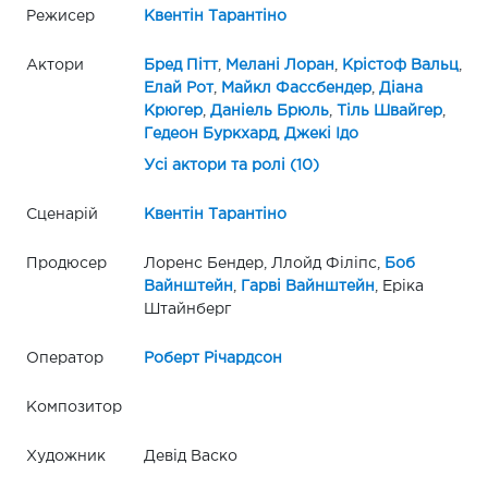
Режисер
Квентін Тарантіно
Актори
Бред Пітт
,
Мелані Лоран
,
Крістоф Вальц
,
Елай Рот
,
Майкл Фассбендер
,
Діана
Крюгер
,
Даніель Брюль
,
Тіль Швайгер
,
Гедеон Буркхард
,
Джекі Ідо
Усі актори та ролі (10)
Сценарій
Квентін Тарантіно
Продюсер
Лоренс Бендер, Ллойд Філіпс,
Боб
Вайнштейн
,
Гарві Вайнштейн
, Еріка
Штайнберг
Оператор
Роберт Річардсон
Композитор
Художник
Девід Васко