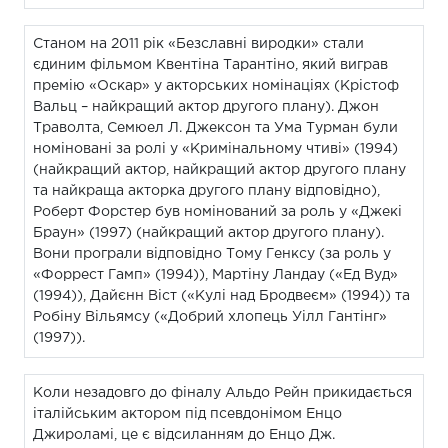
Станом на 2011 рік «Безславні виродки» стали
єдиним фільмом Квентіна Тарантіно, який виграв
премію «Оскар» у акторських номінаціях (Крістоф
Вальц – найкращий актор другого плану). Джон
Траволта, Семюел Л. Джексон та Ума Турман були
номіновані за ролі у «Кримінальному чтиві» (1994)
(найкращий актор, найкращий актор другого плану
та найкраща акторка другого плану відповідно),
Роберт Форстер був номінований за роль у «Джекі
Браун» (1997) (найкращий актор другого плану).
Вони програли відповідно Тому Генксу (за роль у
«Форрест Гамп» (1994)), Мартіну Ландау («Ед Вуд»
(1994)), Дайєнн Віст («Кулі над Бродвеєм» (1994)) та
Робіну Вільямсу («Добрий хлопець Уілл Гантінг»
(1997)).
Коли незадовго до фіналу Альдо Рейн прикидається
італійським актором під псевдонімом Енцо
Джироламі, це є відсиланням до Енцо Дж.