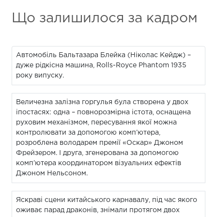
Що залишилося за кадром
Автомобіль Бальтазара Блейка (Ніколас Кейдж) –
дуже рідкісна машина, Rolls-Royce Phantom 1935
року випуску.
Величезна залізна горгулья була створена у двох
іпостасях: одна – повнорозмірна істота, оснащена
руховим механізмом, пересування якої можна
контролювати за допомогою комп’ютера,
розроблена володарем премії «Оскар» Джоном
Фрейзером. І друга, згенерована за допомогою
комп’ютера координатором візуальних ефектів
Джоном Нельсоном.
Яскраві сцени китайського карнавалу, під час якого
оживає парад драконів, знімали протягом двох