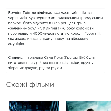
Боулінг Грін, де відбувається масштабна битва
чарівників, був першим американським громадським
парком. Його відкрито в 1733 році для гри в
«зелений» боулінг. 9 липня 1776 року колоністи
переплавили 4000-пудову статую короля Георга III,
яка знаходилася в цьому парку, на військову
амуніцію.
Спідниця чарівника Сана Лока (Грегорі Ву) була
виготовлена з дрібних шматочків шкіри, вручну
зібраних докупи, ряд за рядом.
Схожі фільми