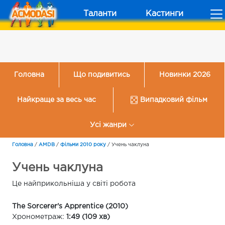
Таланти
Кастинги
Головна
Що подивитись
Новинки 2026
Найкраще за весь час
Випадковий фільм
Усі жанри
Головна
/
AMDB
/
Фільми 2010 року
/
Учень чаклуна
Учень чаклуна
Це найприкольніша у світі робота
The Sorcerer's Apprentice (2010)
Хронометраж:
1:49 (109 хв)