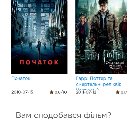
Початок
Гаррі Поттер та
смертельні реліквії:
Частина 2
2010-07-15
8.8/10
2011-07-12
8.1
Вам сподобався фільм?