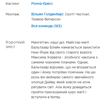
Кастинг
Ронна Кресс
Монтаж
Вільям Голденберг
, Скотт Честнат,
Тревор Ватерсон
Вся команда (163)
Короткий
Мангеттен, наші дні. Майстер магії
зміст
Бальтазар Блейк намагається захистити
Нью-Йорк від свого старого ворога
Максима Хорвата - злобного чаклуна з
самими чорними планами. Однак,
Бальтазар відчуває, що не впорається
один і йому потрібен помічник. На цю
роль він вибирає самого звичайного
хлопця Дейва, який зовсім не хоче
рятувати світ. Але йому доведеться
пройти прискорений курс магії і
вступити в битву.