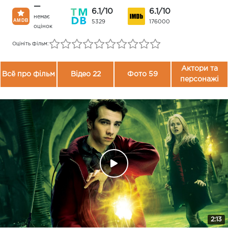
—
6.1/10
6.1/10
немає
5329
176000
оцінок
Оцініть фільм:
Актори та
Всё про фільм
Відео 22
Фото 59
персонажі
2:13