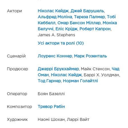
Актори
Ніколас Кейдж
,
Джей Барушель
,
Альфред Моліна
,
Тереза Палмер
,
Тобі
Кеббелл
,
Омар Бенсон Міллер
,
Моніка
Белуччі
,
Еліс Крідж
,
Роберт Капрон
,
James A. Stephens
Усі актори та ролі (10)
Сценарій
Лоуренс Коннер
,
Марк Розенталь
Продюсер
Джеррі Брукхаймер
, Майк Стенсон,
Чад
Оман
,
Ніколас Кейдж
, Баррі Х. Уолдман,
Тод Гарнер
,
Норман Голайтлі
Оператор
Боян Базеллі
Композитор
Тревор Рабін
Художник
Наомі Шохан, Ларрі Вайт