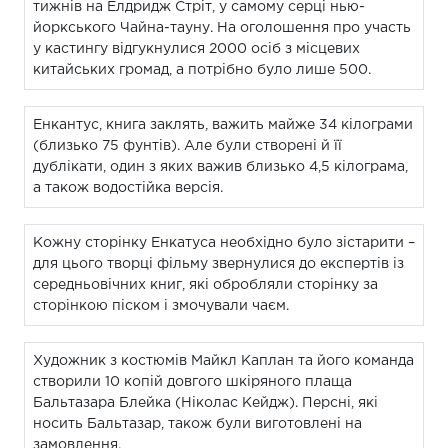
тижнів на Елдридж Стріт, у самому серці нью-
йоркського Чайна-тауну. На оголошення про участь
у кастингу відгукнулися 2000 осіб з місцевих
китайських громад, а потрібно було лише 500.
Енкантус, книга заклять, важить майже 34 кілограми
(близько 75 фунтів). Але були створені й її
дублікати, один з яких важив близько 4,5 кілограма,
а також водостійка версія.
Кожну сторінку Енкатуса необхідно було зістарити –
для цього творці фільму звернулися до експертів із
середньовічних книг, які обробляли сторінку за
сторінкою піском і змочували чаєм.
Художник з костюмів Майкл Каплан та його команда
створили 10 копій довгого шкіряного плаща
Бальтазара Блейка (Ніколас Кейдж). Персні, які
носить Бальтазар, також були виготовлені на
замовлення.