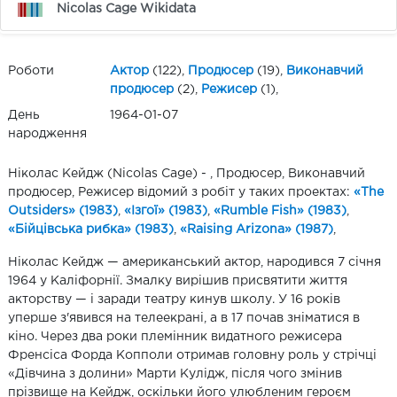
Nicolas Cage Wikidata
Роботи
Актор
(122),
Продюсер
(19),
Виконавчий
продюсер
(2),
Режисер
(1),
День
1964-01-07
народження
Ніколас Кейдж (Nicolas Cage) - , Продюсер, Виконавчий
продюсер, Режисер відомий з робіт у таких проектах:
«The
Outsiders» (1983)
,
«Ізгої» (1983)
,
«Rumble Fish» (1983)
,
«Бійцівська рибка» (1983)
,
«Raising Arizona» (1987)
,
Ніколас Кейдж — американський актор, народився 7 січня
1964 у Каліфорнії. Змалку вирішив присвятити життя
акторству — і заради театру кинув школу. У 16 років
уперше з'явився на телеекрані, а в 17 почав зніматися в
кіно. Через два роки племінник видатного режисера
Френсіса Форда Копполи отримав головну роль у стрічці
«Дівчина з долини» Марти Кулідж, після чого змінив
прізвище на Кейдж, оскільки його улюбленим героєм