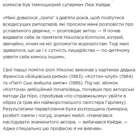
коміксів був темношкірий супермен Люк Кейдж.
«Мені довелося „грати“ з дев'яти років, щоб позбутися
всюдисущих репортерів, які просили мене розповісти про
уславленого дядечка, — розповідає актор. — Я почав
видавати себе за приятеля Ніколаса Копполи, котрий,
звичайно, нічим не міг допомогти журналістам. Тоді мені
здавалося, що це і є сутність лицедійства — по-дитячому
уявити себе кимось іншим».
Свої перші помітні ролі Ніколас виконав у картинах дядька
Френсіса «Бійцівська рибка» (1983), «Коттон-клуб» (1984)
та «Пеггі Сью вийшла заміж» (1986). Під час зйомок
«Коттона» амбіційний початківець, почувши про акторські
методи Де Ніро, спробував «по-справжньому» увійти в
образ (а грав він найжорстокішого гангстера Гарлему).
Результатами перевтілення були розтрощена гримерна,
розбиті лампи і посуд, зламані меблі. «Намагався
наслідувати знаменитого актора, — вибачався Кейдж. —
Адже спеціально цю професію я не вивчав».