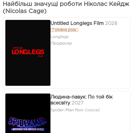
Найбільш значущі роботи Ніколас Кейдж
(Nicolas Cage)
Untitled Longlegs Film
2028
Головна роль
Longlegs
Продюсер
Людина-павук: По той бік
всесвіту
2027
Spider-Man Noir (voice)