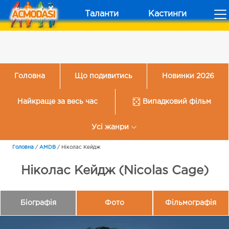
Таланти
Кастинги
Головна
Що подивитись
Новинки 2026
Найкраще за весь час
Випадковий фільм
Усі жанри
Головна
/
AMDB
/
Ніколас Кейдж
Ніколас Кейдж (Nicolas Cage)
Біографія
Фото
Фільмографія