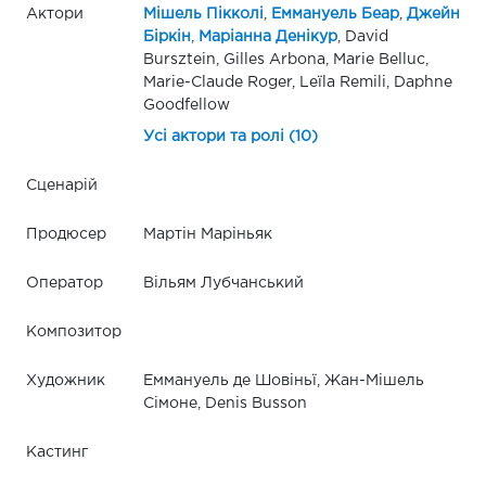
Актори
Мішель Пікколі
,
Еммануель Беар
,
Джейн
Біркін
,
Маріанна Денікур
, David
Bursztein, Gilles Arbona, Marie Belluc,
Marie-Claude Roger, Leïla Remili, Daphne
Goodfellow
Усі актори та ролі (10)
Сценарій
Продюсер
Мартін Маріньяк
Оператор
Вільям Лубчанський
Композитор
Художник
Еммануель де Шовіньї, Жан-Мішель
Сімоне, Denis Busson
Кастинг