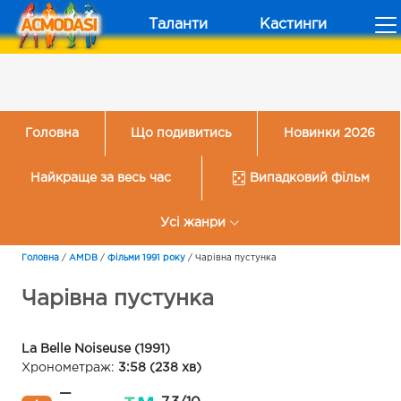
Таланти
Кастинги
Головна
Що подивитись
Новинки 2026
Найкраще за весь час
Випадковий фільм
Усі жанри
Головна
/
AMDB
/
Фільми 1991 року
/
Чарівна пустунка
Чарівна пустунка
La Belle Noiseuse (1991)
Хронометраж:
3:58 (238 хв)
—