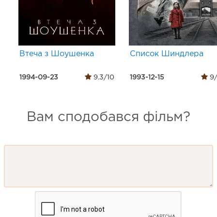
Втеча з Шоушенка
Список Шиндлера
1994-09-23
9.3/10
1993-12-15
9/
Вам сподобався фільм?