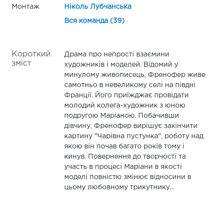
Монтаж
Ніколь Лубчанська
Вся команда (39)
Короткий
Драма про непрості взаємини
зміст
художників і моделей. Відомий у
минулому живописець, Френофер живе
самотньо в невеликому селі на півдні
Франції. Його приїжджає провідати
молодий колега-художник з юною
подругою Маріаною. Побачивши
дівчину, Френофер вирішує закінчити
картину "Чарівна пустунка", роботу над
якою він почав багато років тому і
кинув. Повернення до творчості та
участь в процесі Маріани в якості
моделі повністю змінює відносини в
цьому любовному трикутнику...