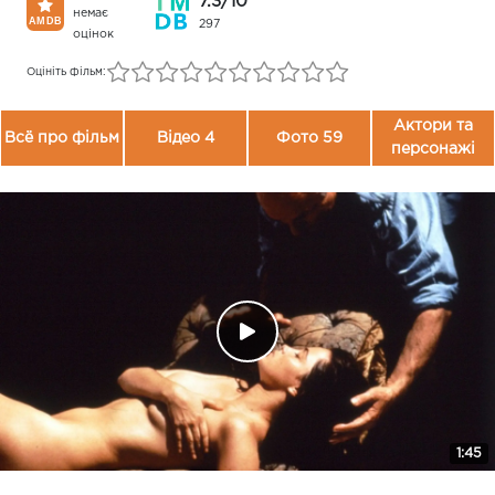
7.3/10
немає
297
оцінок
Оцініть фільм:
Актори та
Всё про фільм
Відео 4
Фото 59
персонажі
1:45