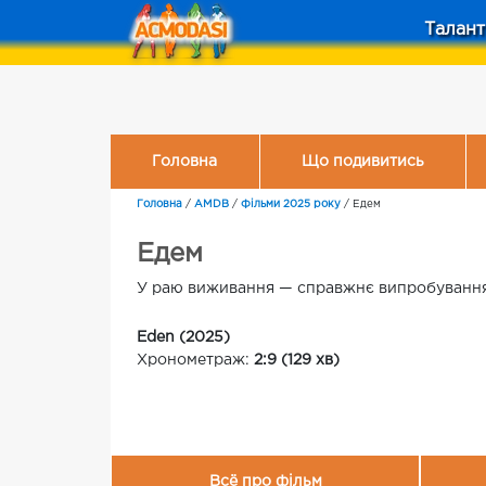
Талант
Головна
Що подивитись
Головна
/
AMDB
/
Фільми 2025 року
/
Едем
Едем
У раю виживання — справжнє випробування
Eden (2025)
Хронометраж:
2:9 (129 хв)
Всё про фільм