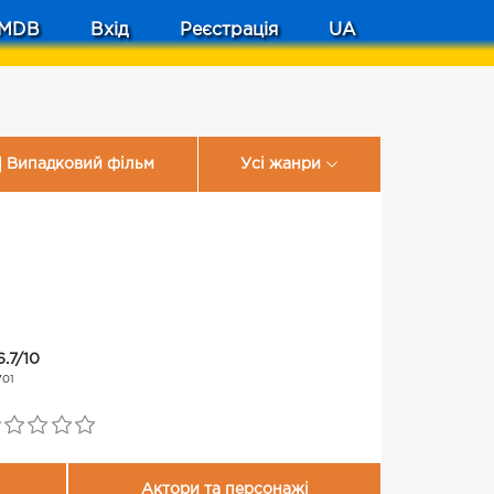
MDB
Вхід
Реєстрація
UA
Випадковий фільм
Усі жанри
6.7/10
701
Актори та персонажі