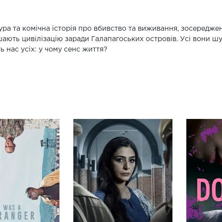
ра та комічна історія про вбивство та виживання, зосереджена
ають цивілізацію заради Галапагоських островів. Усі вони шук
ь нас усіх: у чому сенс життя?