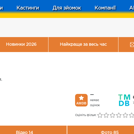
и
Кастинги
Для зйомок
Компанії
A
Новинки 2026
Найкраще за весь час
.
—
немає
оцінок
Оцініть фільм:
Відео 14
Фото 85