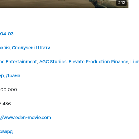
2:12
04
-
03
алія
,
Сполучені Штати
ne Entertainment
,
AGC Studios
,
Elevate Production Finance
,
Libr
ер
,
Драма
000 000
7 486
://www.eden-movie.com
овард