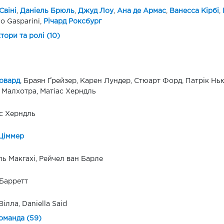
Свіні
,
Даніель Брюль
,
Джуд Лоу
,
Ана де Армас
,
Ванесса Кірбі
,
io Gasparini,
Річард Роксбург
ктори та ролі (10)
овард
, Браян Ґрейзер, Карен Лундер, Стюарт Форд, Патрік Нью
 Малхотра, Матіас Херндль
с Херндль
Ціммер
ь Макгахі, Рейчел ван Барле
 Барретт
Вілла, Daniella Said
оманда (59)