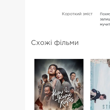
Короткий зміст
Похму
залиш
мучит
Схожі фільми