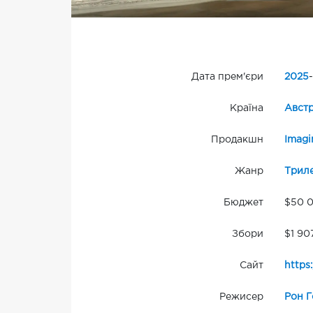
Дата прем'єри
2025
-
Країна
Австр
Продакшн
Imagi
Жанр
Трил
Бюджет
$50 
Збори
$1 90
Сайт
https
Режисер
Рон Г