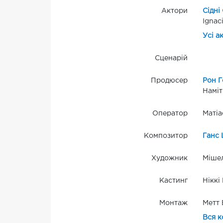
Актори
Сідні 
Ignac
Усі а
Сценарій
Продюсер
Рон Г
Наміт
Оператор
Матіа
Композитор
Ганс 
Художник
Мішел
Кастинг
Ніккі
Монтаж
Метт 
Вся к