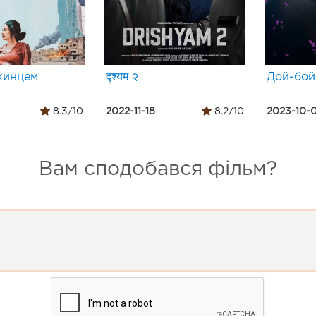
жинцем
दृश्यम २
Дой-бой
8.3/10
2022-11-18
8.2/10
2023-10-
Вам сподобався фільм?