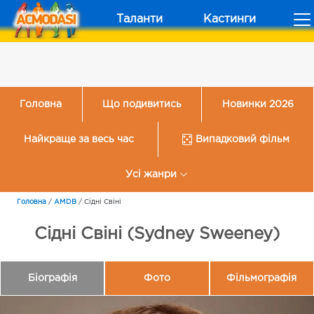
Таланти
Кастинги
Головна
Що подивитись
Новинки 2026
Найкраще за весь час
Випадковий фільм
Усі жанри
Головна
/
AMDB
/
Сідні Свіні
Сідні Свіні (Sydney Sweeney)
Біографія
Фото
Фільмографія