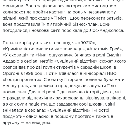
медицини. Вона зацікавилася акторським мистецтвом,
коли захотіла пройти кастинг на роль у незалежному
фільмі, який проходив у її місті. Щоб переконати батьків,
вона представила їм п'ятирічний бізнес-план. Вони
погодилися, і невдовзі сімʼя переїхала до Лос-Анджелеса.
Почала карʼєру з таких телешоу, як «90210»,
«Криміналісти: мислити як злочинець», «Анатомія Грей»,
«У сховищі» та «Милі ошуканки». Знялася в ролі Емалін
Аддаріо в серіалі Netflix «Суцільний відстій!», сюжет якого
розповідає про дві групи студентів у середній школі в
Орегоні в 1996 році. Потім зʼявилася в мінісеріалі HBO
«Гострі предмети». Спочатку її героїня повинна була мати
меншу роль, але режисер продовжував залучати її до
нових сцен. Для цієї ролі Сідні вивчала історії дівчат, які
страждали від психічних захворювань, відвідувала лікарні,
в яких були пацієнти, що завдавали собі шкоди. Свіні
знімалася в серіалах «Суцільний відстій!» і «Гострі
предмети» одночасно: в першому протягом тижня, в
другому — на вихідних.