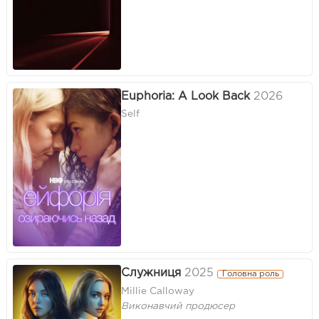
Euphoria: A Look Back
2026
Self
Служниця
2025
Головна роль
Millie Calloway
Виконавчий продюсер