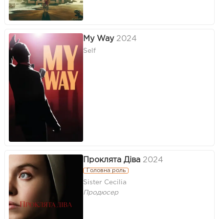
My Way
2024
Self
Проклята Діва
2024
Головна роль
Sister Cecilia
Продюсер