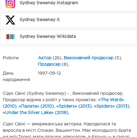
Sydney Sweeney Instagram
Sydney Sweeney X
Sydney Sweeney Wikidata
Роботи
Актор
(26),
Виконавчий продюсер
(5),
Продюсер
(8),
День
1997-09-12
народження
Сідні Свіні (Sydney Sweeney) - , Виконавчий продюсер,
Продюсер відома з робіт у таких проектах:
«The Ward»
(2010)
,
«Палата» (2010)
,
«Spiders» (2013)
,
«Spiders» (2013)
,
«Under the Silver Lake» (2018)
,
Сідні Свіні — американська акторка. Народилася та
виросла в місті Спокан, Вашингтон. Має молодшого брата
на імʼя Трент, мати працює адвокатом, а батько — в галузі