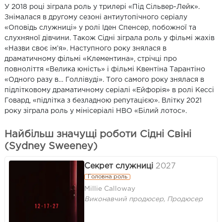
У 2018 році зіграла роль у трилері «Під Сільвер-Лейк».
Знімалася в другому сезоні антиутопічного серіалу
«Оповідь служниці» у ролі Іден Спенсер, побожної та
слухняної дівчини. Також Сідні зіграла роль у фільмі жахів
«Назви своє імʼя». Наступного року знялася в
драматичному фільмі «Клементина», стрічці про
повноліття «Велика юність» і фільмі Квентіна Тарантіно
«Одного разу в… Голлівуді». Того самого року знялася в
підлітковому драматичному серіалі «Ейфорія» в ролі Кессі
Говард, «підлітка з безладною репутацією». Влітку 2021
року зіграла роль у мінісеріалі HBO «Білий лотос».
Найбільш значущі роботи Сідні Свіні
(Sydney Sweeney)
Секрет служниці
2027
Головна роль
Millie Calloway
Виконавчий продюсер, Продюсер