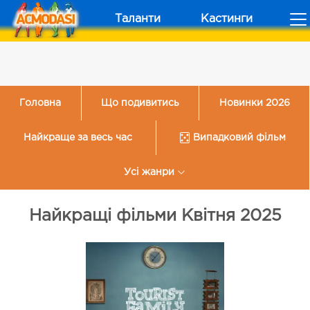
Таланти
Кастинги
Головна
Що подивитись
Новинки 2026
Найкраще за весь час
Випадковий фільм
Усі жанри
Найкращі фільми Квітня 2025