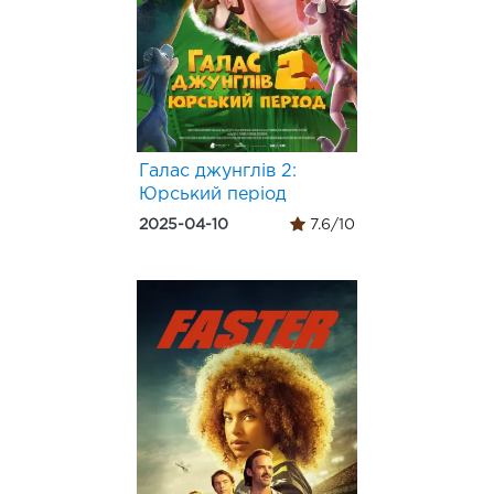
Галас джунглів 2:
Юрський період
2025-04-10
7.6/10