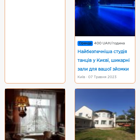
Оренда
400 UAH/година
Найбезпечніша студія
танців у Києві, шикарні
зали для вашої зйомки
Київ · 07 Травня 2023