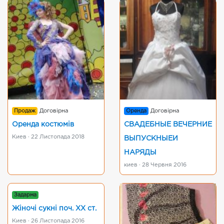
Продаж
Договірна
Оренда
Договірна
Оренда костюмів
СВАДЕБНЫЕ ВЕЧЕРНИЕ
Киев · 22 Листопада 2018
ВЫПУСКНЫЕИ
НАРЯДЫ
киев · 28 Червня 2016
Задарма
Жіночі сукні поч. XX ст.
Киев · 26 Листопада 2016