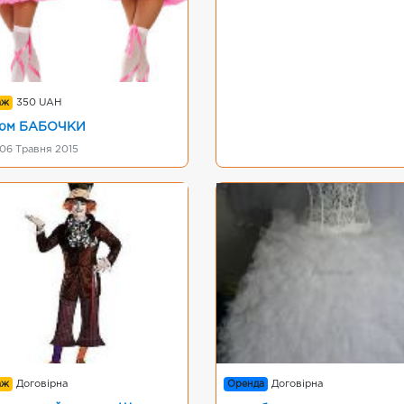
аж
350 UAH
тюм БАБОЧКИ
 06 Травня 2015
аж
Договірна
Оренда
Договірна