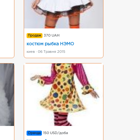
Продаж
370 UAH
костюм рыбка НЭМО
киев · 06 Травня 2015
Оренда
150 USD/доба