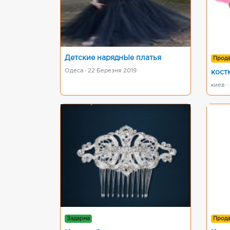
Детские наряднЬІе платья
Прод
Одеса · 22 Березня 2019
кос
киев ·
Задарма
Прод