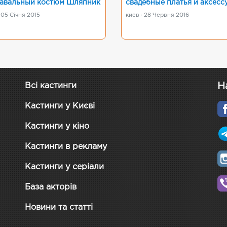
авальный костюм Шляпник
свадебные платья и аксесс
 05 Січня 2015
киев · 28 Червня 2016
Н
Всі кастинги
Кастинги у Києві
Кастинги у кіно
Кастинги в рекламу
Кастинги у серіали
База акторів
Новини та статті