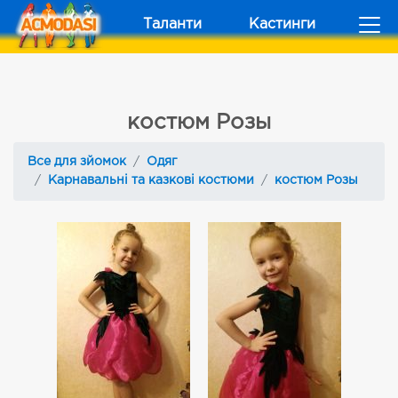
Таланти
Кастинги
костюм Розы
Все для зйомок
Одяг
Карнавальні та казкові костюми
костюм Розы