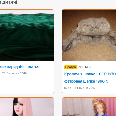
 дитячі
кие наряднЬІе платья
Продаж
300 RUR
· 22 Березня 2019
Кроличья шапка CCCР 1970 
фетровая шапка 1960 г.
киев · 15 Грудня 2017