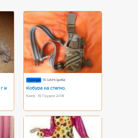
Оренда
15 UAH/доба
г и
Кобура на стегно.
Киев · 16 Грудня 2018