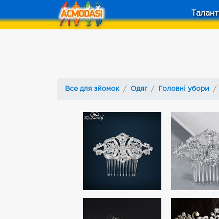
Талант
Все для зйомок
Одяг
Головні убори