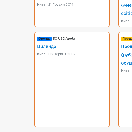
Киев · 21 Грудня 2014
(Аме
editi
Киев ·
Оренда
50 USD/доба
Прод
Цилиндр
Прод
Киев · 08 Червня 2016
(руб
обувь
Киев ·