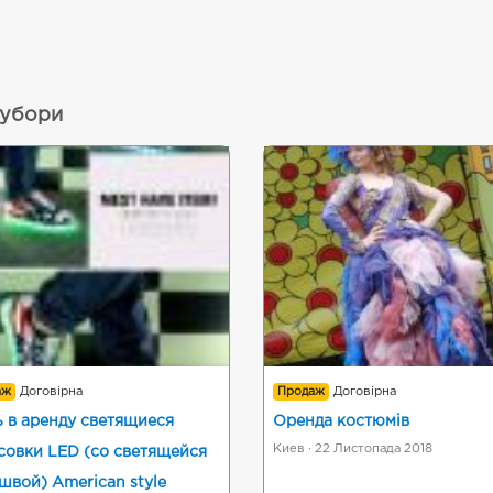
 убори
аж
Договірна
Продаж
Договірна
ь в аренду светящиеся
Оренда костюмів
Киев · 22 Листопада 2018
совки LED (со светящейся
швой) American style