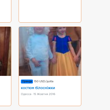
Оренда
150 USD/доба
костюм бiлоснiжки
Одесса · 15 Жовтня 2016