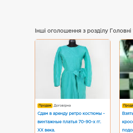
Інші оголошення з розділу Головні
Продаж
Договірна
Прод
Сдам в аренду ретро костюмы -
Взят
винтажные платья 70-90-х гг.
крос
ХХ века.
подо