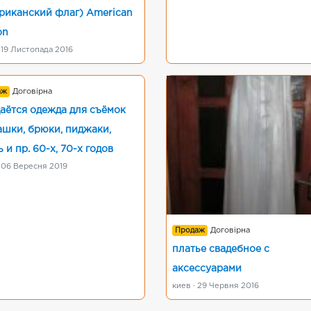
риканский флаг) American
on
 19 Листопада 2016
аж
Договірна
аётся одежда для съёмок
ашки, брюки, пиджаки,
 и пр. 60-х, 70-х годов
 06 Вересня 2019
Продаж
Договірна
платье свадебное с
аксессуарами
киев · 29 Червня 2016