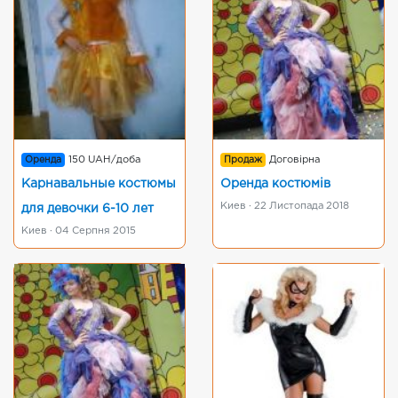
Оренда
150 UAH/доба
Продаж
Договірна
Карнавальные костюмы
Оренда костюмів
Киев · 22 Листопада 2018
для девочки 6-10 лет
Киев · 04 Серпня 2015