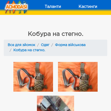
Таланти
Кастинги
Кобура на стегно.
Все для зйомок
Одяг
Форма військова
Кобура на стегно.