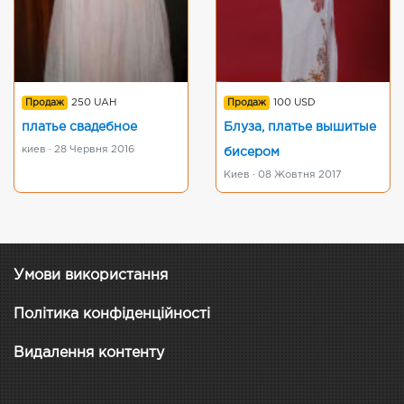
Продаж
250 UAH
Продаж
100 USD
платье свадебное
Блуза, платье вышитые
киев · 28 Червня 2016
бисером
Киев · 08 Жовтня 2017
Умови використання
Політика конфіденційності
Видалення контенту