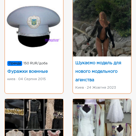
Шукаємо модель для
Оренда
150 RUR/доба
Фуражки военные
нового модельного
киев · 04 Серпня 2015
агенства
Киев · 24 Жовтня 2023