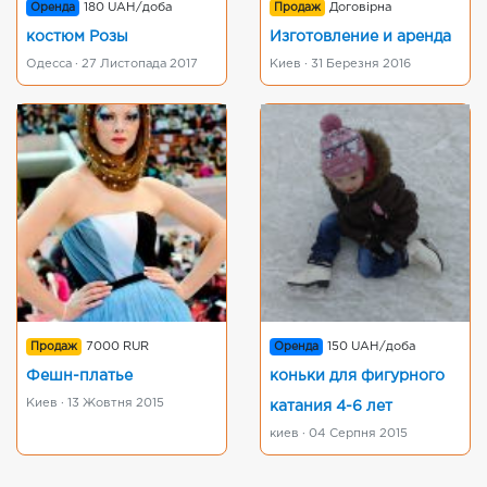
Оренда
180 UAH/доба
Продаж
Договірна
костюм Розы
Изготовление и аренда
Одесса · 27 Листопада 2017
Киев · 31 Березня 2016
Продаж
7000 RUR
Оренда
150 UAH/доба
Фешн-платье
коньки для фигурного
Киев · 13 Жовтня 2015
катания 4-6 лет
киев · 04 Серпня 2015