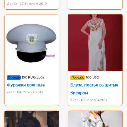
Одеса · 22 Березня 2019
Оренда
150 RUR/доба
Продаж
100 USD
Фуражки военные
Блуза, платье вышитые
киев · 04 Серпня 2015
бисером
Киев · 08 Жовтня 2017